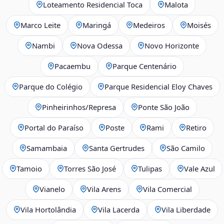
Loteamento Residencial Toca
Malota
Marco Leite
Maringá
Medeiros
Moisés
Nambi
Nova Odessa
Novo Horizonte
Pacaembu
Parque Centenário
Parque do Colégio
Parque Residencial Eloy Chaves
Pinheirinhos/Represa
Ponte São João
Portal do Paraíso
Poste
Rami
Retiro
Samambaia
Santa Gertrudes
São Camilo
Tamoio
Torres São José
Tulipas
Vale Azul
Vianelo
Vila Arens
Vila Comercial
Vila Hortolândia
Vila Lacerda
Vila Liberdade