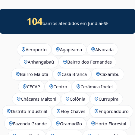
104
bairros atendidos em
Jundiaí
-
SE
Aeroporto
Agapeama
Alvorada
Anhangabaú
Bairro dos Fernandes
Bairro Malota
Casa Branca
Caxambu
CECAP
Centro
Cerâmica Ibetel
Chácaras Maltoni
Colônia
Currupira
Distrito Industrial
Eloy Chaves
Engordadouro
Fazenda Grande
Gramadão
Horto Florestal