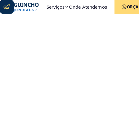
GUINCHO
Serviços
Onde Atendemos
ORÇ
JUNDIAÍ
-
SP