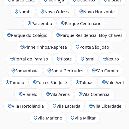
Nambi
Nova Odessa
Novo Horizonte
Pacaembu
Parque Centenário
Parque do Colégio
Parque Residencial Eloy Chaves
Pinheirinhos/Represa
Ponte São João
Portal do Paraíso
Poste
Rami
Retiro
Samambaia
Santa Gertrudes
São Camilo
Tamoio
Torres São José
Tulipas
Vale Azul
Vianelo
Vila Arens
Vila Comercial
Vila Hortolândia
Vila Lacerda
Vila Liberdade
Vila Marlene
Vila Militar