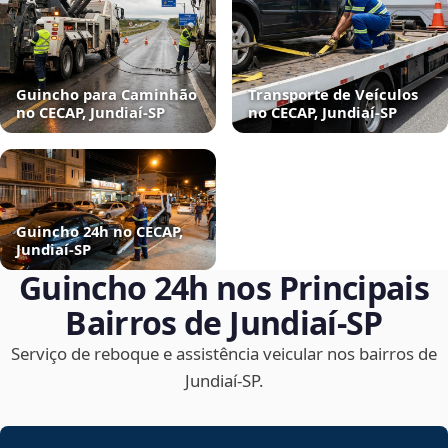
Guincho para Caminhão
Transporte de Veículos
no CECAP, Jundiaí‑SP
no CECAP, Jundiaí‑SP
Guincho 24h no CECAP,
Jundiaí‑SP
Guincho 24h nos Principais
Bairros de Jundiaí‑SP
Serviço de reboque e assistência veicular nos bairros de
Jundiaí‑SP.