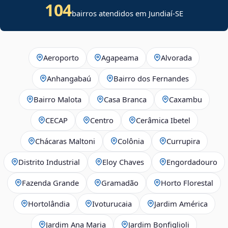
104
bairros atendidos em
Jundiaí
-
SE
Aeroporto
Agapeama
Alvorada
Anhangabaú
Bairro dos Fernandes
Bairro Malota
Casa Branca
Caxambu
CECAP
Centro
Cerâmica Ibetel
Chácaras Maltoni
Colônia
Currupira
Distrito Industrial
Eloy Chaves
Engordadouro
Fazenda Grande
Gramadão
Horto Florestal
Hortolândia
Ivoturucaia
Jardim América
Jardim Ana Maria
Jardim Bonfiglioli