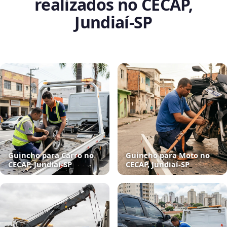
realizados no CECAP,
Jundiaí‑SP
Guincho para Carro no
Guincho para Moto no
CECAP, Jundiaí‑SP
CECAP, Jundiaí‑SP