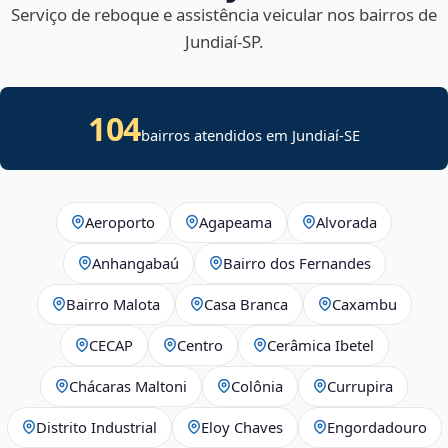
Serviço de reboque e assistência veicular nos bairros de
Jundiaí‑SP.
104
bairros atendidos em
Jundiaí
-
SE
Aeroporto
Agapeama
Alvorada
Anhangabaú
Bairro dos Fernandes
Bairro Malota
Casa Branca
Caxambu
CECAP
Centro
Cerâmica Ibetel
Chácaras Maltoni
Colônia
Currupira
Distrito Industrial
Eloy Chaves
Engordadouro