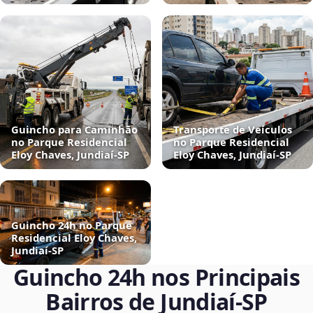
Guincho para Caminhão
Transporte de Veículos
no Parque Residencial
no Parque Residencial
Eloy Chaves, Jundiaí‑SP
Eloy Chaves, Jundiaí‑SP
Guincho 24h no Parque
Residencial Eloy Chaves,
Jundiaí‑SP
Guincho 24h nos Principais
Bairros de Jundiaí‑SP