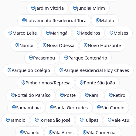
Jardim Vitória
Jundiaí Mirim
Loteamento Residencial Toca
Malota
Marco Leite
Maringá
Medeiros
Moisés
Nambi
Nova Odessa
Novo Horizonte
Pacaembu
Parque Centenário
Parque do Colégio
Parque Residencial Eloy Chaves
Pinheirinhos/Represa
Ponte São João
Portal do Paraíso
Poste
Rami
Retiro
Samambaia
Santa Gertrudes
São Camilo
Tamoio
Torres São José
Tulipas
Vale Azul
Vianelo
Vila Arens
Vila Comercial