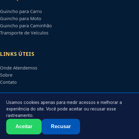
Guincho para Carro
Guincho para Moto
Guincho para Caminhão
Transporte de Veículos
LINKS ÚTEIS
Onde Atendemos
Sobre
Contato
CONTATO
Usamos cookies apenas para medir acessos e melhorar a
experiência do site. Você pode aceitar ou recusar esse
rastreamento.
Atendimento em
Jundiaí
-
SP
e regiões parceiras
contato@guinchosjundiai.com.br
Aceitar
Recusar
©
2026
Guincho em
Jundiaí
-
SP
. Todos os direitos reservados.
Política de Privacidade
·
Termos de Uso
·
Sitemap