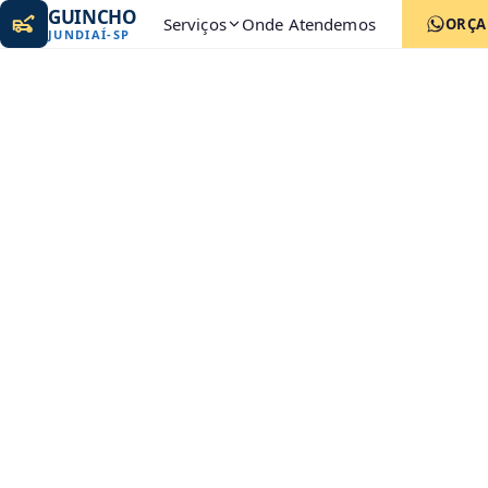
GUINCHO
Serviços
Onde Atendemos
ORÇ
JUNDIAÍ
-
SP