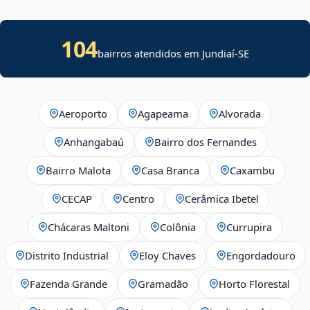
104
bairros atendidos em
Jundiaí
-
SE
Aeroporto
Agapeama
Alvorada
Anhangabaú
Bairro dos Fernandes
Bairro Malota
Casa Branca
Caxambu
CECAP
Centro
Cerâmica Ibetel
Chácaras Maltoni
Colônia
Currupira
Distrito Industrial
Eloy Chaves
Engordadouro
Fazenda Grande
Gramadão
Horto Florestal