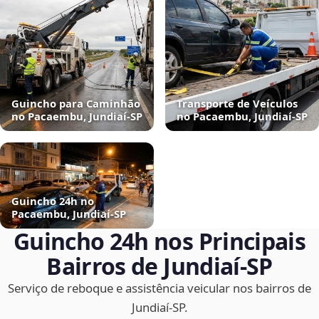
Guincho para Caminhão
Transporte de Veículos
no Pacaembu, Jundiaí‑SP
no Pacaembu, Jundiaí‑SP
Guincho 24h no
Pacaembu, Jundiaí‑SP
Guincho 24h nos Principais
Bairros de Jundiaí‑SP
Serviço de reboque e assistência veicular nos bairros de
Jundiaí‑SP.