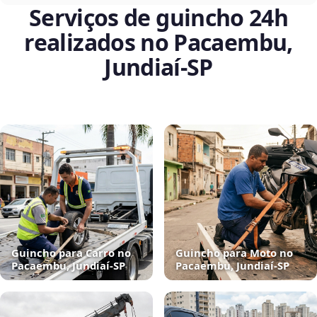
Serviços de guincho 24h
realizados no Pacaembu,
Jundiaí‑SP
Guincho para Carro no
Guincho para Moto no
Pacaembu, Jundiaí‑SP
Pacaembu, Jundiaí‑SP