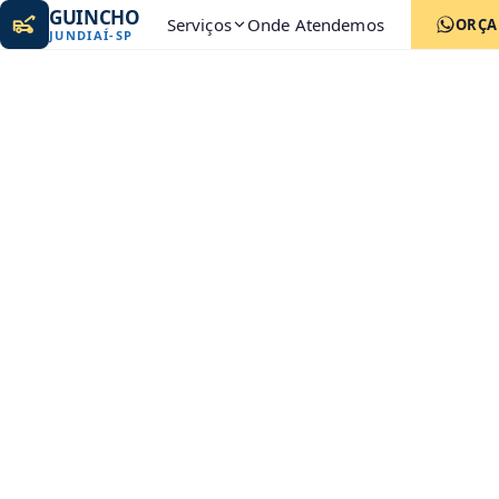
GUINCHO
Serviços
Onde Atendemos
ORÇ
JUNDIAÍ
-
SP