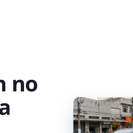
h no
a