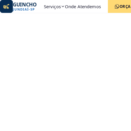
GUINCHO
Serviços
Onde Atendemos
ORÇ
JUNDIAÍ
-
SP