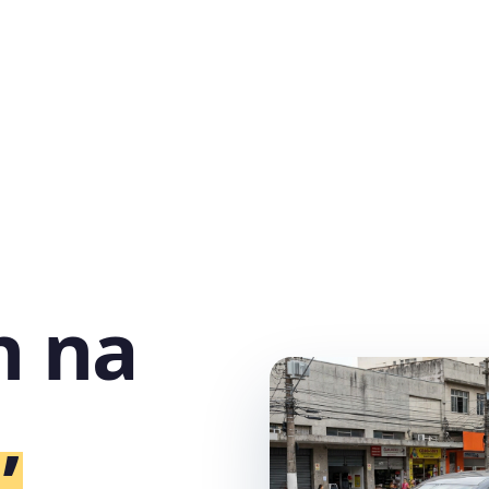
h na
,