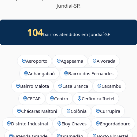
Jundiaí‑SP.
104
bairros atendidos em
Jundiaí
-
SE
Aeroporto
Agapeama
Alvorada
Anhangabaú
Bairro dos Fernandes
Bairro Malota
Casa Branca
Caxambu
CECAP
Centro
Cerâmica Ibetel
Chácaras Maltoni
Colônia
Currupira
Distrito Industrial
Eloy Chaves
Engordadouro
Fazenda Grande
Gramadão
Horto Florestal