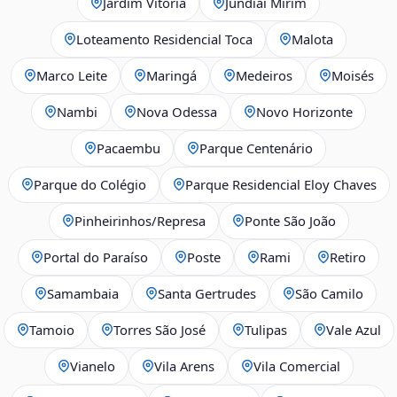
Jardim Vitória
Jundiaí Mirim
Loteamento Residencial Toca
Malota
Marco Leite
Maringá
Medeiros
Moisés
Nambi
Nova Odessa
Novo Horizonte
Pacaembu
Parque Centenário
Parque do Colégio
Parque Residencial Eloy Chaves
Pinheirinhos/Represa
Ponte São João
Portal do Paraíso
Poste
Rami
Retiro
Samambaia
Santa Gertrudes
São Camilo
Tamoio
Torres São José
Tulipas
Vale Azul
Vianelo
Vila Arens
Vila Comercial