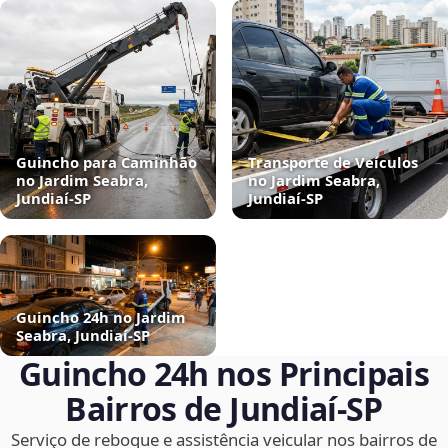
Guincho para Caminhão
Transporte de Veículos
no Jardim Seabra,
no Jardim Seabra,
Jundiaí‑SP
Jundiaí‑SP
Guincho 24h no Jardim
Seabra, Jundiaí‑SP
Guincho 24h nos Principais
Bairros de Jundiaí‑SP
Serviço de reboque e assistência veicular nos bairros de