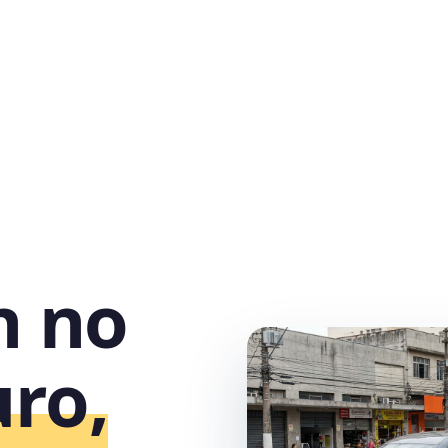
h no
ro,