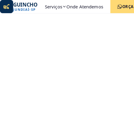
GUINCHO
Serviços
Onde Atendemos
ORÇ
JUNDIAÍ
-
SP