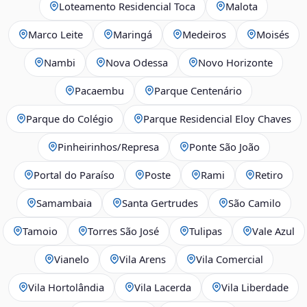
Loteamento Residencial Toca
Malota
Marco Leite
Maringá
Medeiros
Moisés
Nambi
Nova Odessa
Novo Horizonte
Pacaembu
Parque Centenário
Parque do Colégio
Parque Residencial Eloy Chaves
Pinheirinhos/Represa
Ponte São João
Portal do Paraíso
Poste
Rami
Retiro
Samambaia
Santa Gertrudes
São Camilo
Tamoio
Torres São José
Tulipas
Vale Azul
Vianelo
Vila Arens
Vila Comercial
Vila Hortolândia
Vila Lacerda
Vila Liberdade