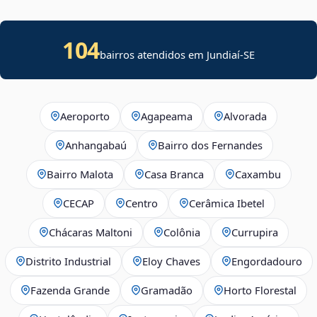
104
bairros atendidos em
Jundiaí
-
SE
Aeroporto
Agapeama
Alvorada
Anhangabaú
Bairro dos Fernandes
Bairro Malota
Casa Branca
Caxambu
CECAP
Centro
Cerâmica Ibetel
Chácaras Maltoni
Colônia
Currupira
Distrito Industrial
Eloy Chaves
Engordadouro
Fazenda Grande
Gramadão
Horto Florestal