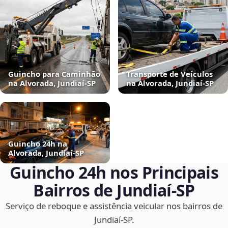
Guincho para Caminhão
Transporte de Veículos
na Alvorada, Jundiaí‑SP
na Alvorada, Jundiaí‑SP
Guincho 24h na
Alvorada, Jundiaí‑SP
Guincho 24h nos Principais
Bairros de Jundiaí‑SP
Serviço de reboque e assistência veicular nos bairros de
Jundiaí‑SP.