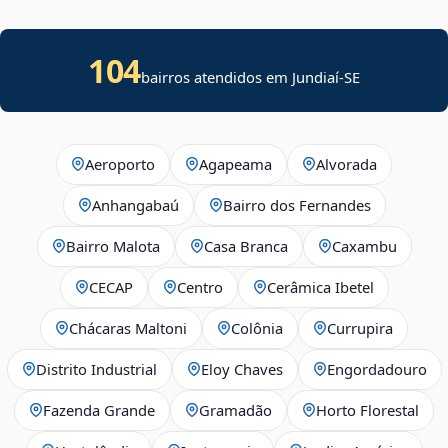
104
bairros atendidos em
Jundiaí
-
SE
Aeroporto
Agapeama
Alvorada
Anhangabaú
Bairro dos Fernandes
Bairro Malota
Casa Branca
Caxambu
CECAP
Centro
Cerâmica Ibetel
Chácaras Maltoni
Colônia
Currupira
Distrito Industrial
Eloy Chaves
Engordadouro
Fazenda Grande
Gramadão
Horto Florestal