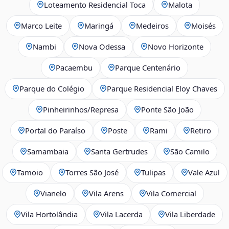
Loteamento Residencial Toca
Malota
Marco Leite
Maringá
Medeiros
Moisés
Nambi
Nova Odessa
Novo Horizonte
Pacaembu
Parque Centenário
Parque do Colégio
Parque Residencial Eloy Chaves
Pinheirinhos/Represa
Ponte São João
Portal do Paraíso
Poste
Rami
Retiro
Samambaia
Santa Gertrudes
São Camilo
Tamoio
Torres São José
Tulipas
Vale Azul
Vianelo
Vila Arens
Vila Comercial
Vila Hortolândia
Vila Lacerda
Vila Liberdade