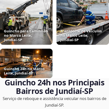
Guincho para Caminhão
Transporte de Veículos
no Marco Leite,
no Marco Leite,
Jundiaí‑SP
Jundiaí‑SP
Guincho 24h no Marco
Leite, Jundiaí‑SP
Guincho 24h nos Principais
Bairros de Jundiaí‑SP
Serviço de reboque e assistência veicular nos bairros de
Jundiaí‑SP.