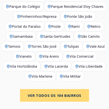
Parque do Colégio
Parque Residencial Eloy Chaves
Pinheirinhos/Represa
Ponte São João
Portal do Paraíso
Poste
Rami
Retiro
Samambaia
Santa Gertrudes
São Camilo
Tamoio
Torres São José
Tulipas
Vale Azul
Vianelo
Vila Arens
Vila Comercial
Vila Hortolândia
Vila Lacerda
Vila Liberdade
Vila Marlene
Vila Militar
VER TODOS OS
104
BAIRROS