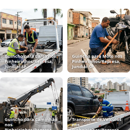
Guincho para Carro nos
Guincho para Moto nos
Pinheirinhos/Represa,
Pinheirinhos/Represa,
Jundiaí‑SP
Jundiaí‑SP
Guincho para Caminhão
Transporte de Veículos
nos
nos
Pinheirinhos/Represa,
Pinheirinhos/Represa,