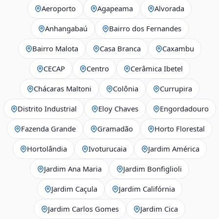
Aeroporto
Agapeama
Alvorada
Anhangabaú
Bairro dos Fernandes
Bairro Malota
Casa Branca
Caxambu
CECAP
Centro
Cerâmica Ibetel
Chácaras Maltoni
Colônia
Currupira
Distrito Industrial
Eloy Chaves
Engordadouro
Fazenda Grande
Gramadão
Horto Florestal
Hortolândia
Ivoturucaia
Jardim América
Jardim Ana Maria
Jardim Bonfiglioli
Jardim Caçula
Jardim Califórnia
Jardim Carlos Gomes
Jardim Cica