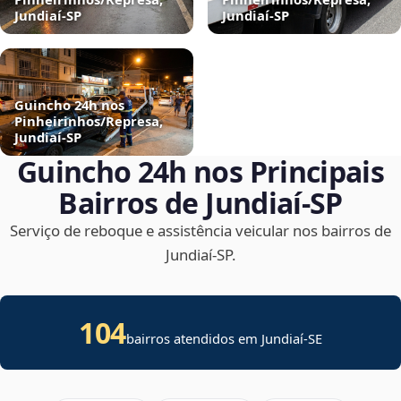
Jundiaí‑SP
Jundiaí‑SP
Guincho 24h nos
Pinheirinhos/Represa,
Jundiaí‑SP
Guincho 24h nos Principais
Bairros de Jundiaí‑SP
Serviço de reboque e assistência veicular nos bairros de
Jundiaí‑SP.
104
bairros atendidos em
Jundiaí
-
SE