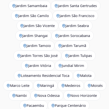
Jardim Samambaia
Jardim Santa Gertrudes
Jardim São Camilo
Jardim São Francisco
Jardim São Vicente
Jardim Seabra
Jardim Shangai
Jardim Sorocabana
Jardim Tamoio
Jardim Tarumã
Jardim Torres São José
Jardim Tulipas
Jardim Vitória
Jundiaí Mirim
Loteamento Residencial Toca
Malota
Marco Leite
Maringá
Medeiros
Moisés
Nambi
Nova Odessa
Novo Horizonte
Pacaembu
Parque Centenário