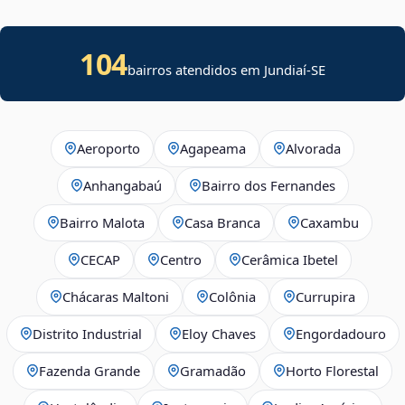
104
bairros atendidos em
Jundiaí
-
SE
Aeroporto
Agapeama
Alvorada
Anhangabaú
Bairro dos Fernandes
Bairro Malota
Casa Branca
Caxambu
CECAP
Centro
Cerâmica Ibetel
Chácaras Maltoni
Colônia
Currupira
Distrito Industrial
Eloy Chaves
Engordadouro
Fazenda Grande
Gramadão
Horto Florestal