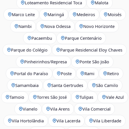
Loteamento Residencial Toca
Malota
Marco Leite
Maringá
Medeiros
Moisés
Nambi
Nova Odessa
Novo Horizonte
Pacaembu
Parque Centenário
Parque do Colégio
Parque Residencial Eloy Chaves
Pinheirinhos/Represa
Ponte São João
Portal do Paraíso
Poste
Rami
Retiro
Samambaia
Santa Gertrudes
São Camilo
Tamoio
Torres São José
Tulipas
Vale Azul
Vianelo
Vila Arens
Vila Comercial
Vila Hortolândia
Vila Lacerda
Vila Liberdade