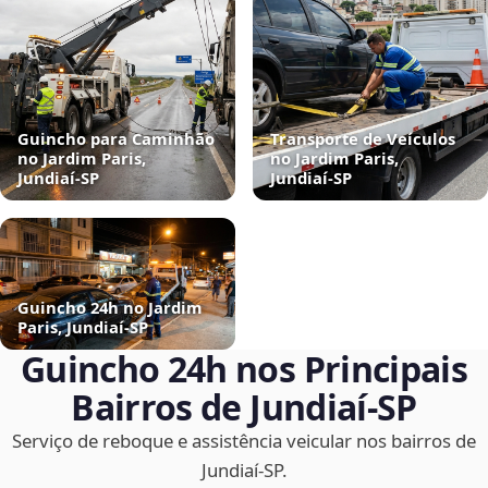
Guincho para Caminhão
Transporte de Veículos
no Jardim Paris,
no Jardim Paris,
Jundiaí‑SP
Jundiaí‑SP
Guincho 24h no Jardim
Paris, Jundiaí‑SP
Guincho 24h nos Principais
Bairros de Jundiaí‑SP
Serviço de reboque e assistência veicular nos bairros de
Jundiaí‑SP.