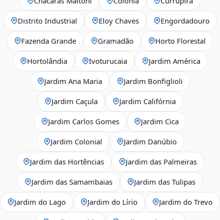
Chácaras Maltoni
Colônia
Currupira
Distrito Industrial
Eloy Chaves
Engordadouro
Fazenda Grande
Gramadão
Horto Florestal
Hortolândia
Ivoturucaia
Jardim América
Jardim Ana Maria
Jardim Bonfiglioli
Jardim Caçula
Jardim Califórnia
Jardim Carlos Gomes
Jardim Cica
Jardim Colonial
Jardim Danúbio
Jardim das Hortências
Jardim das Palmeiras
Jardim das Samambaias
Jardim das Tulipas
Jardim do Lago
Jardim do Lírio
Jardim do Trevo