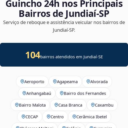
Guincho 24h nos Principais
Bairros de Jundiaí‑SP
Serviço de reboque e assistência veicular nos bairros de
Jundiaí‑SP.
104
bairros atendidos em
Jundiaí
-
SE
Aeroporto
Agapeama
Alvorada
Anhangabaú
Bairro dos Fernandes
Bairro Malota
Casa Branca
Caxambu
CECAP
Centro
Cerâmica Ibetel