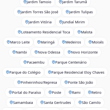
Jardim Tamoio
Jardim Tarumã
Jardim Torres São José
Jardim Tulipas
Jardim Vitória
Jundiaí Mirim
Loteamento Residencial Toca
Malota
Marco Leite
Maringá
Medeiros
Moisés
Nambi
Nova Odessa
Novo Horizonte
Pacaembu
Parque Centenário
Parque do Colégio
Parque Residencial Eloy Chaves
Pinheirinhos/Represa
Ponte São João
Portal do Paraíso
Poste
Rami
Retiro
Samambaia
Santa Gertrudes
São Camilo