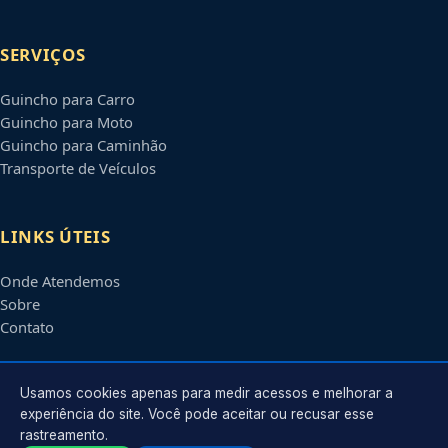
SERVIÇOS
Guincho para Carro
Guincho para Moto
Guincho para Caminhão
Transporte de Veículos
LINKS ÚTEIS
Onde Atendemos
Sobre
Contato
CONTATO
Usamos cookies apenas para medir acessos e melhorar a
experiência do site. Você pode aceitar ou recusar esse
rastreamento.
Atendimento em
Jundiaí
-
SP
e regiões parceiras