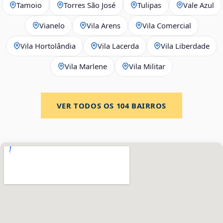
Tamoio
Torres São José
Tulipas
Vale Azul
Vianelo
Vila Arens
Vila Comercial
Vila Hortolândia
Vila Lacerda
Vila Liberdade
Vila Marlene
Vila Militar
VER TODOS OS
104
BAIRROS