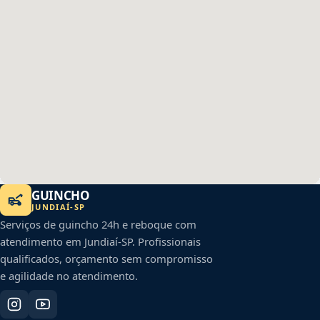
GUINCHO
JUNDIAÍ
-
SP
Serviços de guincho 24h e reboque com
atendimento em
Jundiaí
-
SP
. Profissionais
qualificados, orçamento sem compromisso
e agilidade no atendimento.