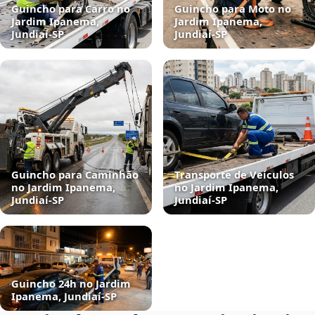
Guincho para Carro no
Guincho para Moto no
Jardim Ipanema,
Jardim Ipanema,
Jundiaí‑SP
Jundiaí‑SP
Guincho para Caminhão
Transporte de Veículos
no Jardim Ipanema,
no Jardim Ipanema,
Jundiaí‑SP
Jundiaí‑SP
Guincho 24h no Jardim
Ipanema, Jundiaí‑SP