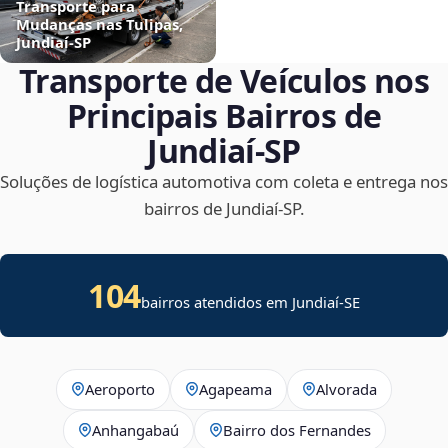
Transporte para
Mudanças nas Tulipas,
Jundiaí‑SP
Transporte de Veículos nos
Principais Bairros de
Jundiaí‑SP
Soluções de logística automotiva com coleta e entrega nos
bairros de Jundiaí‑SP.
104
bairros atendidos em
Jundiaí
-
SE
Aeroporto
Agapeama
Alvorada
Anhangabaú
Bairro dos Fernandes