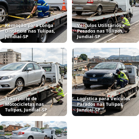
Remoção para Longa
Veículos Utilitários e
Distância nas Tulipas,
Pesados nas Tulipas,
Jundiaí‑SP
Jundiaí‑SP
Transporte de
Logística para Veículos
Motocicletas nas
Parados nas Tulipas,
Tulipas, Jundiaí‑SP
Jundiaí‑SP