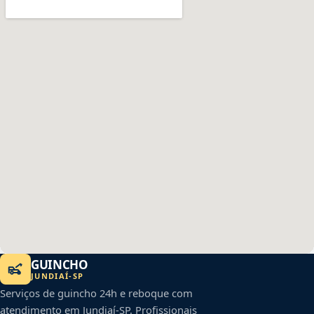
GUINCHO
JUNDIAÍ
-
SP
Serviços de guincho 24h e reboque com
atendimento em
Jundiaí
-
SP
. Profissionais