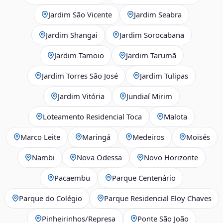
Jardim São Vicente
Jardim Seabra
Jardim Shangai
Jardim Sorocabana
Jardim Tamoio
Jardim Tarumã
Jardim Torres São José
Jardim Tulipas
Jardim Vitória
Jundiaí Mirim
Loteamento Residencial Toca
Malota
Marco Leite
Maringá
Medeiros
Moisés
Nambi
Nova Odessa
Novo Horizonte
Pacaembu
Parque Centenário
Parque do Colégio
Parque Residencial Eloy Chaves
Pinheirinhos/Represa
Ponte São João