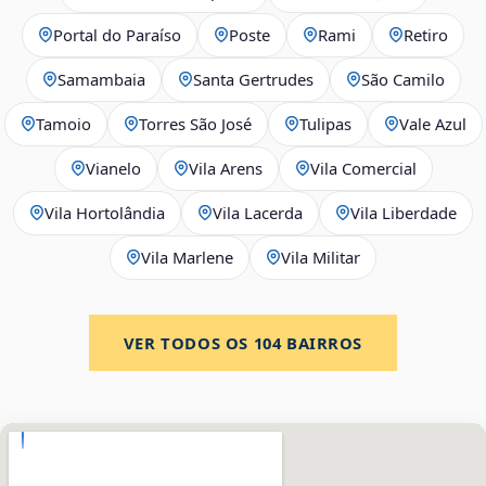
Portal do Paraíso
Poste
Rami
Retiro
Samambaia
Santa Gertrudes
São Camilo
Tamoio
Torres São José
Tulipas
Vale Azul
Vianelo
Vila Arens
Vila Comercial
Vila Hortolândia
Vila Lacerda
Vila Liberdade
Vila Marlene
Vila Militar
VER TODOS OS
104
BAIRROS