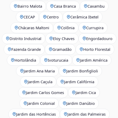
Bairro Malota
Casa Branca
Caxambu
CECAP
Centro
Cerâmica Ibetel
Chácaras Maltoni
Colônia
Currupira
Distrito Industrial
Eloy Chaves
Engordadouro
Fazenda Grande
Gramadão
Horto Florestal
Hortolândia
Ivoturucaia
Jardim América
Jardim Ana Maria
Jardim Bonfiglioli
Jardim Caçula
Jardim Califórnia
Jardim Carlos Gomes
Jardim Cica
Jardim Colonial
Jardim Danúbio
Jardim das Hortências
Jardim das Palmeiras