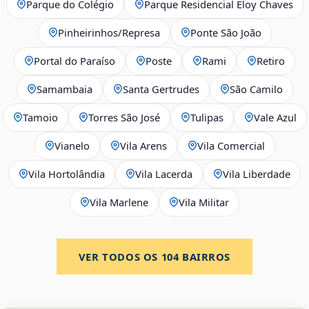
Parque do Colégio
Parque Residencial Eloy Chaves
Pinheirinhos/Represa
Ponte São João
Portal do Paraíso
Poste
Rami
Retiro
Samambaia
Santa Gertrudes
São Camilo
Tamoio
Torres São José
Tulipas
Vale Azul
Vianelo
Vila Arens
Vila Comercial
Vila Hortolândia
Vila Lacerda
Vila Liberdade
Vila Marlene
Vila Militar
VER TODOS OS
104
BAIRROS