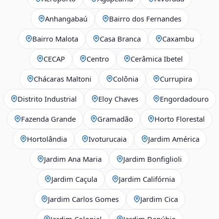
Anhangabaú
Bairro dos Fernandes
Bairro Malota
Casa Branca
Caxambu
CECAP
Centro
Cerâmica Ibetel
Chácaras Maltoni
Colônia
Currupira
Distrito Industrial
Eloy Chaves
Engordadouro
Fazenda Grande
Gramadão
Horto Florestal
Hortolândia
Ivoturucaia
Jardim América
Jardim Ana Maria
Jardim Bonfiglioli
Jardim Caçula
Jardim Califórnia
Jardim Carlos Gomes
Jardim Cica
Jardim Colonial
Jardim Danúbio