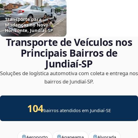
Transporte para
Mudanças no Novo
Horizonte, Jundiaí‑SP
Transporte de Veículos nos
Principais Bairros de
Jundiaí‑SP
Soluções de logística automotiva com coleta e entrega nos
bairros de Jundiaí‑SP.
104
bairros atendidos em
Jundiaí
-
SE
Aeroporto
Agapeama
Alvorada