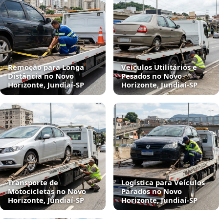
Remoção para Longa
Veículos Utilitários e
Distância no Novo
Pesados no Novo
Horizonte, Jundiaí‑SP
Horizonte, Jundiaí‑SP
Transporte de
Logística para Veículos
Motocicletas no Novo
Parados no Novo
Horizonte, Jundiaí‑SP
Horizonte, Jundiaí‑SP