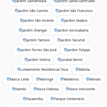
Jardim Samambaia
Jardim Santa Gertrudes
Jardim São Camilo
Jardim São Francisco
Jardim São Vicente
Jardim Seabra
Jardim Shangai
Jardim Sorocabana
Jardim Tamoio
Jardim Tarumã
Jardim Torres São José
Jardim Tulipas
Jardim Vitória
Jundiaí Mirim
Loteamento Residencial Toca
Malota
Marco Leite
Maringá
Medeiros
Moisés
Nambi
Nova Odessa
Novo Horizonte
Pacaembu
Parque Centenário