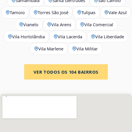
Samambaia
Santa Gertrudes
São Camilo
Tamoio
Torres São José
Tulipas
Vale Azul
Vianelo
Vila Arens
Vila Comercial
Vila Hortolândia
Vila Lacerda
Vila Liberdade
Vila Marlene
Vila Militar
VER TODOS OS
104
BAIRROS