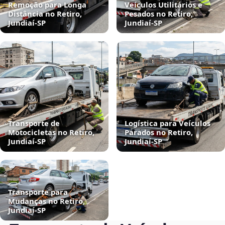
Remoção para Longa
Veículos Utilitários e
Distância no Retiro,
Pesados no Retiro,
Jundiaí‑SP
Jundiaí‑SP
Transporte de
Logística para Veículos
Motocicletas no Retiro,
Parados no Retiro,
Jundiaí‑SP
Jundiaí‑SP
Transporte para
Mudanças no Retiro,
Jundiaí‑SP