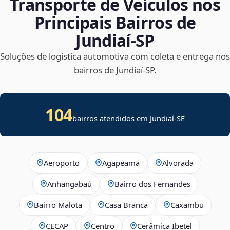
Transporte de Veículos nos
Principais Bairros de
Jundiaí‑SP
Soluções de logística automotiva com coleta e entrega nos
bairros de Jundiaí‑SP.
104
bairros atendidos em
Jundiaí
-
SE
Aeroporto
Agapeama
Alvorada
Anhangabaú
Bairro dos Fernandes
Bairro Malota
Casa Branca
Caxambu
CECAP
Centro
Cerâmica Ibetel