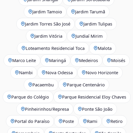
Jardim Tamoio
Jardim Tarumã
Jardim Torres São José
Jardim Tulipas
Jardim Vitória
Jundiaí Mirim
Loteamento Residencial Toca
Malota
Marco Leite
Maringá
Medeiros
Moisés
Nambi
Nova Odessa
Novo Horizonte
Pacaembu
Parque Centenário
Parque do Colégio
Parque Residencial Eloy Chaves
Pinheirinhos/Represa
Ponte São João
Portal do Paraíso
Poste
Rami
Retiro