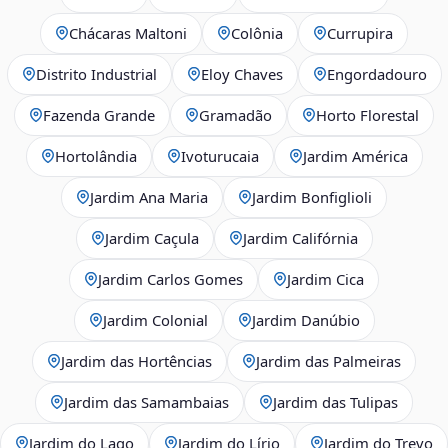
Chácaras Maltoni
Colônia
Currupira
Distrito Industrial
Eloy Chaves
Engordadouro
Fazenda Grande
Gramadão
Horto Florestal
Hortolândia
Ivoturucaia
Jardim América
Jardim Ana Maria
Jardim Bonfiglioli
Jardim Caçula
Jardim Califórnia
Jardim Carlos Gomes
Jardim Cica
Jardim Colonial
Jardim Danúbio
Jardim das Hortências
Jardim das Palmeiras
Jardim das Samambaias
Jardim das Tulipas
Jardim do Lago
Jardim do Lírio
Jardim do Trevo