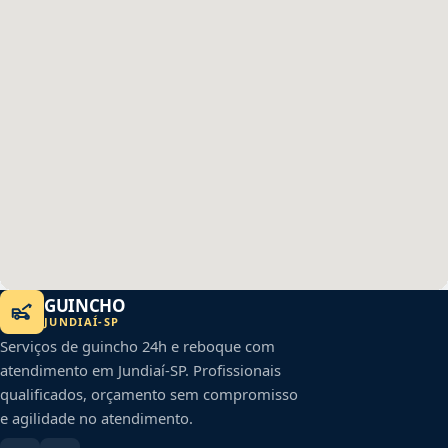
GUINCHO
JUNDIAÍ
-
SP
Serviços de guincho 24h e reboque com
atendimento em
Jundiaí
-
SP
. Profissionais
qualificados, orçamento sem compromisso
e agilidade no atendimento.