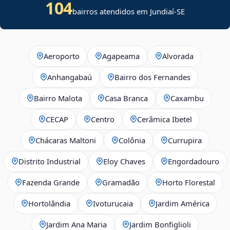
104
bairros atendidos em
Jundiaí
-
SE
Aeroporto
Agapeama
Alvorada
Anhangabaú
Bairro dos Fernandes
Bairro Malota
Casa Branca
Caxambu
CECAP
Centro
Cerâmica Ibetel
Chácaras Maltoni
Colônia
Currupira
Distrito Industrial
Eloy Chaves
Engordadouro
Fazenda Grande
Gramadão
Horto Florestal
Hortolândia
Ivoturucaia
Jardim América
Jardim Ana Maria
Jardim Bonfiglioli