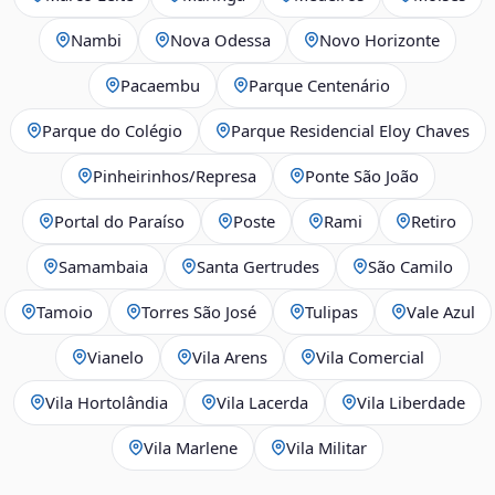
Nambi
Nova Odessa
Novo Horizonte
Pacaembu
Parque Centenário
Parque do Colégio
Parque Residencial Eloy Chaves
Pinheirinhos/Represa
Ponte São João
Portal do Paraíso
Poste
Rami
Retiro
Samambaia
Santa Gertrudes
São Camilo
Tamoio
Torres São José
Tulipas
Vale Azul
Vianelo
Vila Arens
Vila Comercial
Vila Hortolândia
Vila Lacerda
Vila Liberdade
Vila Marlene
Vila Militar