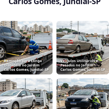
Carlos Gomes, Jundiaí‑SP
Remoção para Longa
Veículos Utilitários e
Distância no Jardim
Pesados no Jardim
Carlos Gomes, Jundiaí‑SP
Carlos Gomes, Jundiaí‑SP