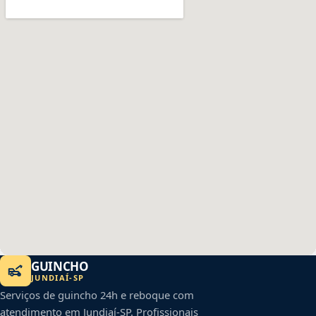
GUINCHO
JUNDIAÍ
-
SP
Serviços de guincho 24h e reboque com
atendimento em
Jundiaí
-
SP
. Profissionais