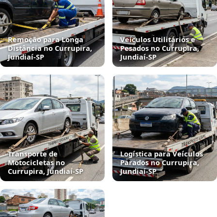
Remoção para Longa
Veículos Utilitários e
Distância no Currupira,
Pesados no Currupira,
Jundiaí‑SP
Jundiaí‑SP
Transporte de
Logística para Veículos
Motocicletas no
Parados no Currupira,
Currupira, Jundiaí‑SP
Jundiaí‑SP