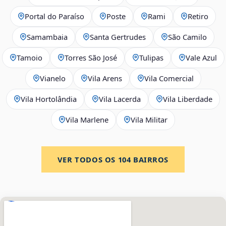
Portal do Paraíso
Poste
Rami
Retiro
Samambaia
Santa Gertrudes
São Camilo
Tamoio
Torres São José
Tulipas
Vale Azul
Vianelo
Vila Arens
Vila Comercial
Vila Hortolândia
Vila Lacerda
Vila Liberdade
Vila Marlene
Vila Militar
VER TODOS OS
104
BAIRROS