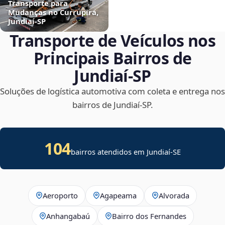
Transporte para
Mudanças no Currupira,
Jundiaí‑SP
Transporte de Veículos nos
Principais Bairros de
Jundiaí‑SP
Soluções de logística automotiva com coleta e entrega nos
bairros de Jundiaí‑SP.
104
bairros atendidos em
Jundiaí
-
SE
Aeroporto
Agapeama
Alvorada
Anhangabaú
Bairro dos Fernandes