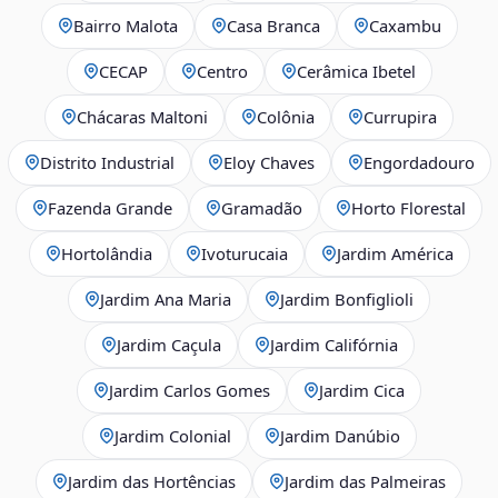
Bairro Malota
Casa Branca
Caxambu
CECAP
Centro
Cerâmica Ibetel
Chácaras Maltoni
Colônia
Currupira
Distrito Industrial
Eloy Chaves
Engordadouro
Fazenda Grande
Gramadão
Horto Florestal
Hortolândia
Ivoturucaia
Jardim América
Jardim Ana Maria
Jardim Bonfiglioli
Jardim Caçula
Jardim Califórnia
Jardim Carlos Gomes
Jardim Cica
Jardim Colonial
Jardim Danúbio
Jardim das Hortências
Jardim das Palmeiras