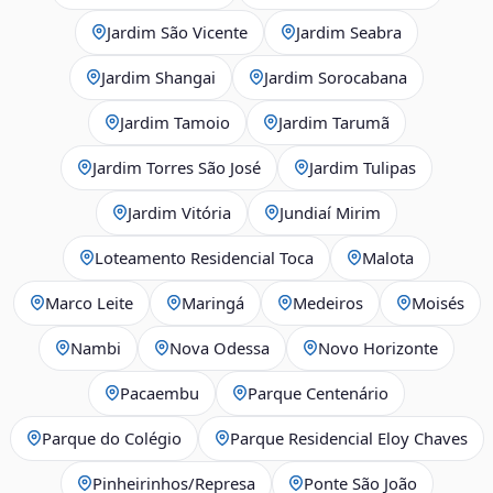
Jardim São Vicente
Jardim Seabra
Jardim Shangai
Jardim Sorocabana
Jardim Tamoio
Jardim Tarumã
Jardim Torres São José
Jardim Tulipas
Jardim Vitória
Jundiaí Mirim
Loteamento Residencial Toca
Malota
Marco Leite
Maringá
Medeiros
Moisés
Nambi
Nova Odessa
Novo Horizonte
Pacaembu
Parque Centenário
Parque do Colégio
Parque Residencial Eloy Chaves
Pinheirinhos/Represa
Ponte São João