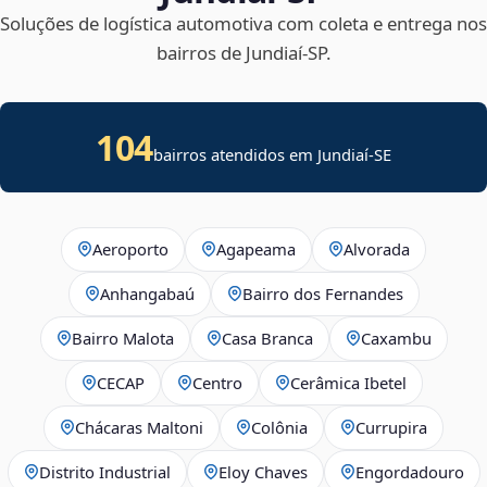
Soluções de logística automotiva com coleta e entrega nos
bairros de Jundiaí‑SP.
104
bairros atendidos em
Jundiaí
-
SE
Aeroporto
Agapeama
Alvorada
Anhangabaú
Bairro dos Fernandes
Bairro Malota
Casa Branca
Caxambu
CECAP
Centro
Cerâmica Ibetel
Chácaras Maltoni
Colônia
Currupira
Distrito Industrial
Eloy Chaves
Engordadouro