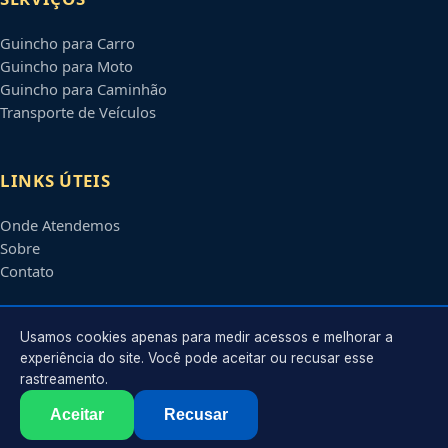
Guincho para Carro
Guincho para Moto
Guincho para Caminhão
Transporte de Veículos
LINKS ÚTEIS
Onde Atendemos
Sobre
Contato
CONTATO
Usamos cookies apenas para medir acessos e melhorar a
experiência do site. Você pode aceitar ou recusar esse
rastreamento.
Atendimento em
Jundiaí
-
SP
e regiões parceiras
contato@guinchosjundiai.com.br
Aceitar
Recusar
©
2026
Guincho em
Jundiaí
-
SP
. Todos os direitos reservados.