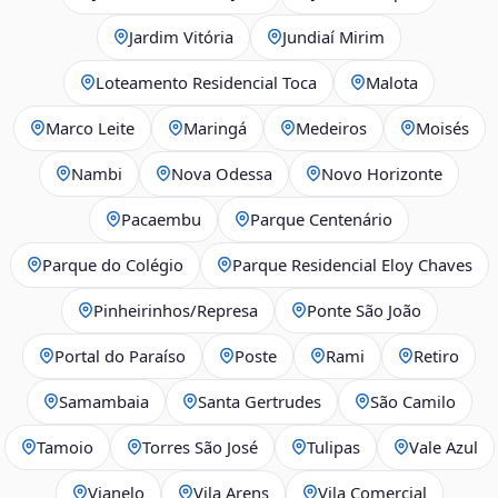
Jardim Vitória
Jundiaí Mirim
Loteamento Residencial Toca
Malota
Marco Leite
Maringá
Medeiros
Moisés
Nambi
Nova Odessa
Novo Horizonte
Pacaembu
Parque Centenário
Parque do Colégio
Parque Residencial Eloy Chaves
Pinheirinhos/Represa
Ponte São João
Portal do Paraíso
Poste
Rami
Retiro
Samambaia
Santa Gertrudes
São Camilo
Tamoio
Torres São José
Tulipas
Vale Azul
Vianelo
Vila Arens
Vila Comercial