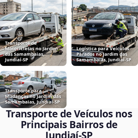
Transporte de
Motocicletas no Jardim
Logística para Veículos
das Samambaias,
Parados no Jardim das
Jundiaí‑SP
Samambaias, Jundiaí‑SP
Transporte para
Mudanças no Jardim das
Samambaias, Jundiaí‑SP
Transporte de Veículos nos
Principais Bairros de
Jundiaí‑SP