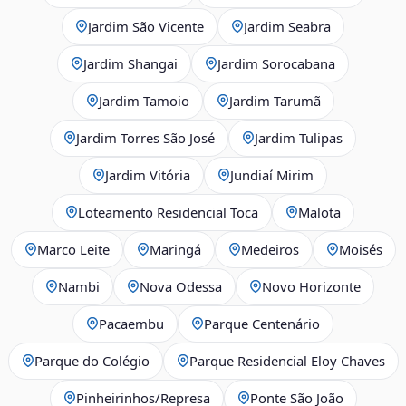
Jardim São Vicente
Jardim Seabra
Jardim Shangai
Jardim Sorocabana
Jardim Tamoio
Jardim Tarumã
Jardim Torres São José
Jardim Tulipas
Jardim Vitória
Jundiaí Mirim
Loteamento Residencial Toca
Malota
Marco Leite
Maringá
Medeiros
Moisés
Nambi
Nova Odessa
Novo Horizonte
Pacaembu
Parque Centenário
Parque do Colégio
Parque Residencial Eloy Chaves
Pinheirinhos/Represa
Ponte São João