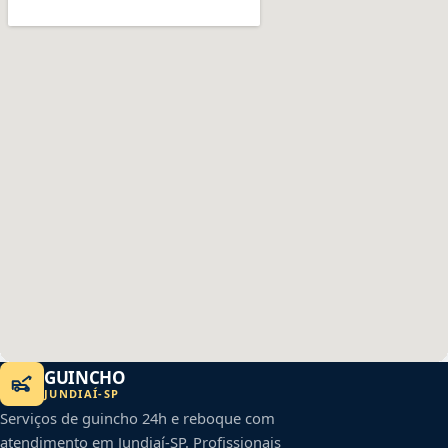
GUINCHO
JUNDIAÍ
-
SP
Serviços de guincho 24h e reboque com
atendimento em
Jundiaí
-
SP
. Profissionais