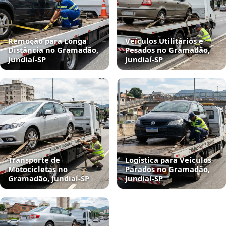
Remoção para Longa
Veículos Utilitários e
Distância no Gramadão,
Pesados no Gramadão,
Jundiaí‑SP
Jundiaí‑SP
Transporte de
Logística para Veículos
Motocicletas no
Parados no Gramadão,
Gramadão, Jundiaí‑SP
Jundiaí‑SP