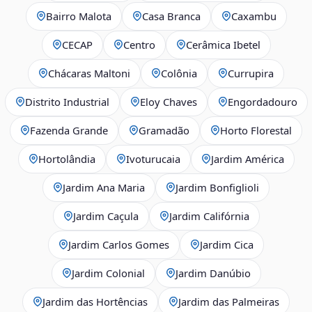
Bairro Malota
Casa Branca
Caxambu
CECAP
Centro
Cerâmica Ibetel
Chácaras Maltoni
Colônia
Currupira
Distrito Industrial
Eloy Chaves
Engordadouro
Fazenda Grande
Gramadão
Horto Florestal
Hortolândia
Ivoturucaia
Jardim América
Jardim Ana Maria
Jardim Bonfiglioli
Jardim Caçula
Jardim Califórnia
Jardim Carlos Gomes
Jardim Cica
Jardim Colonial
Jardim Danúbio
Jardim das Hortências
Jardim das Palmeiras