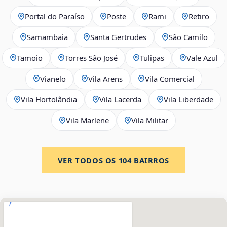
Portal do Paraíso
Poste
Rami
Retiro
Samambaia
Santa Gertrudes
São Camilo
Tamoio
Torres São José
Tulipas
Vale Azul
Vianelo
Vila Arens
Vila Comercial
Vila Hortolândia
Vila Lacerda
Vila Liberdade
Vila Marlene
Vila Militar
VER TODOS OS
104
BAIRROS