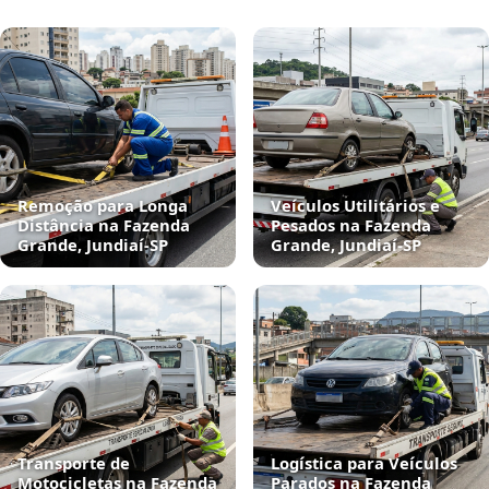
Remoção para Longa
Veículos Utilitários e
Distância na Fazenda
Pesados na Fazenda
Grande, Jundiaí‑SP
Grande, Jundiaí‑SP
Transporte de
Logística para Veículos
Motocicletas na Fazenda
Parados na Fazenda