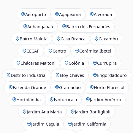
Aeroporto
Agapeama
Alvorada
Anhangabaú
Bairro dos Fernandes
Bairro Malota
Casa Branca
Caxambu
CECAP
Centro
Cerâmica Ibetel
Chácaras Maltoni
Colônia
Currupira
Distrito Industrial
Eloy Chaves
Engordadouro
Fazenda Grande
Gramadão
Horto Florestal
Hortolândia
Ivoturucaia
Jardim América
Jardim Ana Maria
Jardim Bonfiglioli
Jardim Caçula
Jardim Califórnia