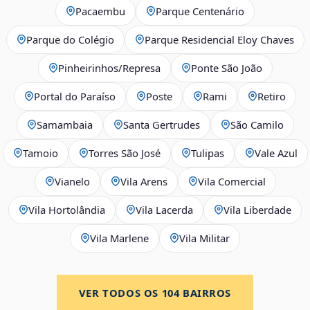
Pacaembu
Parque Centenário
Parque do Colégio
Parque Residencial Eloy Chaves
Pinheirinhos/Represa
Ponte São João
Portal do Paraíso
Poste
Rami
Retiro
Samambaia
Santa Gertrudes
São Camilo
Tamoio
Torres São José
Tulipas
Vale Azul
Vianelo
Vila Arens
Vila Comercial
Vila Hortolândia
Vila Lacerda
Vila Liberdade
Vila Marlene
Vila Militar
VER TODOS OS
104
BAIRROS