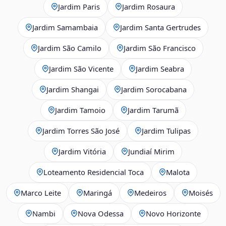
Jardim Paris
Jardim Rosaura
Jardim Samambaia
Jardim Santa Gertrudes
Jardim São Camilo
Jardim São Francisco
Jardim São Vicente
Jardim Seabra
Jardim Shangai
Jardim Sorocabana
Jardim Tamoio
Jardim Tarumã
Jardim Torres São José
Jardim Tulipas
Jardim Vitória
Jundiaí Mirim
Loteamento Residencial Toca
Malota
Marco Leite
Maringá
Medeiros
Moisés
Nambi
Nova Odessa
Novo Horizonte