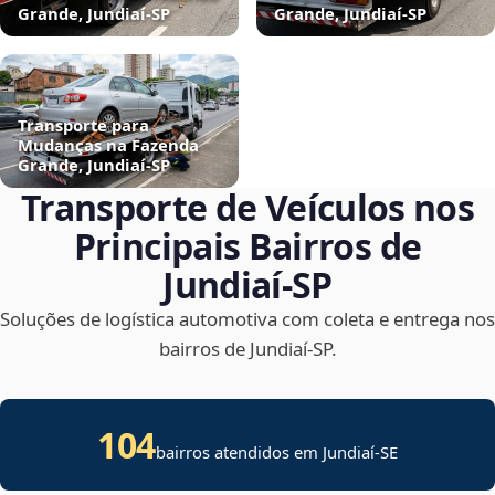
Grande, Jundiaí‑SP
Grande, Jundiaí‑SP
Transporte para
Mudanças na Fazenda
Grande, Jundiaí‑SP
Transporte de Veículos nos
Principais Bairros de
Jundiaí‑SP
Soluções de logística automotiva com coleta e entrega nos
bairros de Jundiaí‑SP.
104
bairros atendidos em
Jundiaí
-
SE