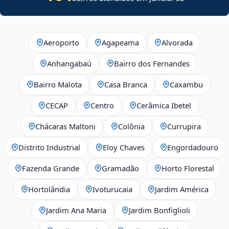
Aeroporto
Agapeama
Alvorada
Anhangabaú
Bairro dos Fernandes
Bairro Malota
Casa Branca
Caxambu
CECAP
Centro
Cerâmica Ibetel
Chácaras Maltoni
Colônia
Currupira
Distrito Industrial
Eloy Chaves
Engordadouro
Fazenda Grande
Gramadão
Horto Florestal
Hortolândia
Ivoturucaia
Jardim América
Jardim Ana Maria
Jardim Bonfiglioli