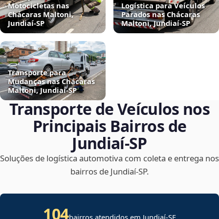
Motocicletas nas
Logística para Veículos
Chácaras Maltoni,
Parados nas Chácaras
Jundiaí‑SP
Maltoni, Jundiaí‑SP
Transporte para
Mudanças nas Chácaras
Maltoni, Jundiaí‑SP
Transporte de Veículos nos
Principais Bairros de
Jundiaí‑SP
Soluções de logística automotiva com coleta e entrega nos
bairros de Jundiaí‑SP.
104
bairros atendidos em
Jundiaí
-
SE