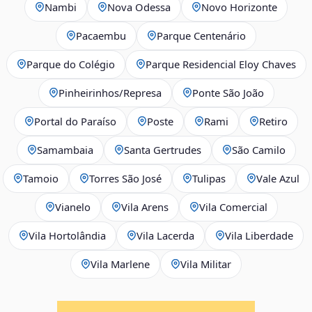
Nambi
Nova Odessa
Novo Horizonte
Pacaembu
Parque Centenário
Parque do Colégio
Parque Residencial Eloy Chaves
Pinheirinhos/Represa
Ponte São João
Portal do Paraíso
Poste
Rami
Retiro
Samambaia
Santa Gertrudes
São Camilo
Tamoio
Torres São José
Tulipas
Vale Azul
Vianelo
Vila Arens
Vila Comercial
Vila Hortolândia
Vila Lacerda
Vila Liberdade
Vila Marlene
Vila Militar