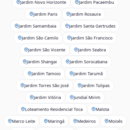
Jardim Novo Horizonte
Jardim Pacaembu
Jardim Paris
Jardim Rosaura
Jardim Samambaia
Jardim Santa Gertrudes
Jardim São Camilo
Jardim São Francisco
Jardim São Vicente
Jardim Seabra
Jardim Shangai
Jardim Sorocabana
Jardim Tamoio
Jardim Tarumã
Jardim Torres São José
Jardim Tulipas
Jardim Vitória
Jundiaí Mirim
Loteamento Residencial Toca
Malota
Marco Leite
Maringá
Medeiros
Moisés