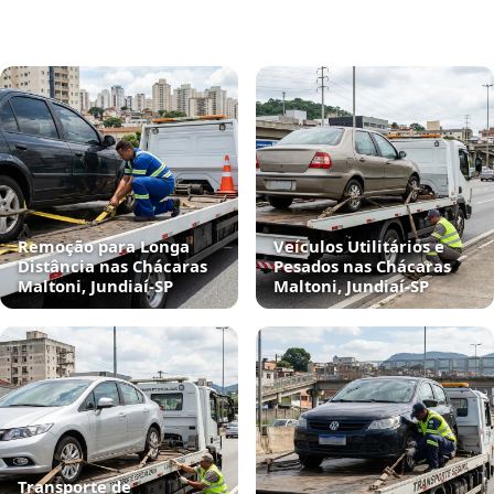
Remoção para Longa
Veículos Utilitários e
Distância nas Chácaras
Pesados nas Chácaras
Maltoni, Jundiaí‑SP
Maltoni, Jundiaí‑SP
Transporte de