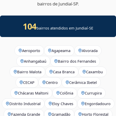
bairros de Jundiaí‑SP.
104
bairros atendidos em
Jundiaí
-
SE
Aeroporto
Agapeama
Alvorada
Anhangabaú
Bairro dos Fernandes
Bairro Malota
Casa Branca
Caxambu
CECAP
Centro
Cerâmica Ibetel
Chácaras Maltoni
Colônia
Currupira
Distrito Industrial
Eloy Chaves
Engordadouro
Fazenda Grande
Gramadão
Horto Florestal