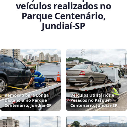
veículos realizados no
Parque Centenário,
Jundiaí‑SP
Remoção para Longa
Veículos Utilitários e
Distância no Parque
Pesados no Parque
Centenário, Jundiaí‑SP
Centenário, Jundiaí‑SP