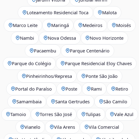
Loteamento Residencial Toca
Malota
Marco Leite
Maringá
Medeiros
Moisés
Nambi
Nova Odessa
Novo Horizonte
Pacaembu
Parque Centenário
Parque do Colégio
Parque Residencial Eloy Chaves
Pinheirinhos/Represa
Ponte São João
Portal do Paraíso
Poste
Rami
Retiro
Samambaia
Santa Gertrudes
São Camilo
Tamoio
Torres São José
Tulipas
Vale Azul
Vianelo
Vila Arens
Vila Comercial