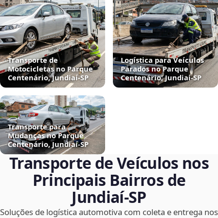
Transporte de
Logística para Veículos
Motocicletas no Parque
Parados no Parque
Centenário, Jundiaí‑SP
Centenário, Jundiaí‑SP
Transporte para
Mudanças no Parque
Centenário, Jundiaí‑SP
Transporte de Veículos nos
Principais Bairros de
Jundiaí‑SP
Soluções de logística automotiva com coleta e entrega nos