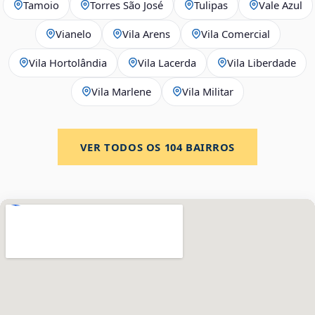
Tamoio
Torres São José
Tulipas
Vale Azul
Vianelo
Vila Arens
Vila Comercial
Vila Hortolândia
Vila Lacerda
Vila Liberdade
Vila Marlene
Vila Militar
VER TODOS OS
104
BAIRROS