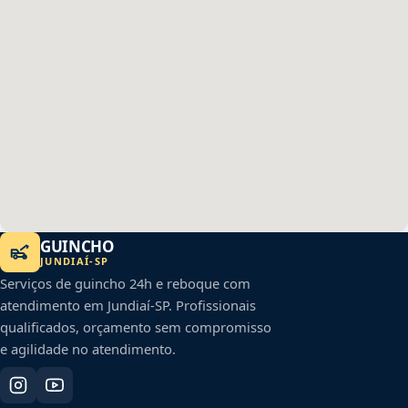
GUINCHO
JUNDIAÍ
-
SP
Serviços de guincho 24h e reboque com
atendimento em
Jundiaí
-
SP
. Profissionais
qualificados, orçamento sem compromisso
e agilidade no atendimento.