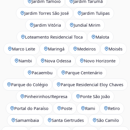
Jardim Tamoio
Jardim Tarumã
Jardim Torres São José
Jardim Tulipas
Jardim Vitória
Jundiaí Mirim
Loteamento Residencial Toca
Malota
Marco Leite
Maringá
Medeiros
Moisés
Nambi
Nova Odessa
Novo Horizonte
Pacaembu
Parque Centenário
Parque do Colégio
Parque Residencial Eloy Chaves
Pinheirinhos/Represa
Ponte São João
Portal do Paraíso
Poste
Rami
Retiro
Samambaia
Santa Gertrudes
São Camilo