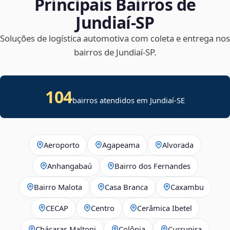
Principais Bairros de
Jundiaí‑SP
Soluções de logística automotiva com coleta e entrega nos
bairros de Jundiaí‑SP.
104
bairros atendidos em
Jundiaí
-
SE
Aeroporto
Agapeama
Alvorada
Anhangabaú
Bairro dos Fernandes
Bairro Malota
Casa Branca
Caxambu
CECAP
Centro
Cerâmica Ibetel
Chácaras Maltoni
Colônia
Currupira