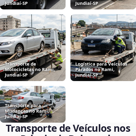
Jundiaí‑SP
Jundiaí‑SP
Transporte de
Logística para Veículos
Motocicletas no Rami,
Parados no Rami,
Jundiaí‑SP
Jundiaí‑SP
Transporte para
Mudanças no Rami,
Jundiaí‑SP
Transporte de Veículos nos