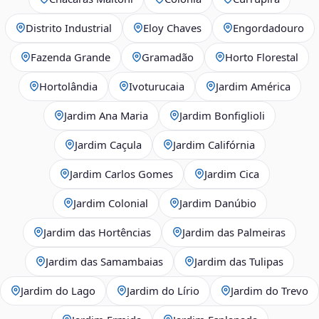
Distrito Industrial
Eloy Chaves
Engordadouro
Fazenda Grande
Gramadão
Horto Florestal
Hortolândia
Ivoturucaia
Jardim América
Jardim Ana Maria
Jardim Bonfiglioli
Jardim Caçula
Jardim Califórnia
Jardim Carlos Gomes
Jardim Cica
Jardim Colonial
Jardim Danúbio
Jardim das Hortências
Jardim das Palmeiras
Jardim das Samambaias
Jardim das Tulipas
Jardim do Lago
Jardim do Lírio
Jardim do Trevo