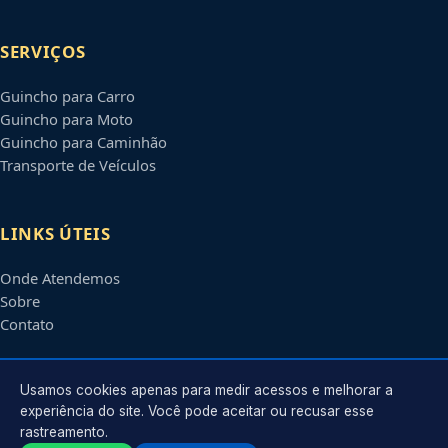
SERVIÇOS
Guincho para Carro
Guincho para Moto
Guincho para Caminhão
Transporte de Veículos
LINKS ÚTEIS
Onde Atendemos
Sobre
Contato
CONTATO
Usamos cookies apenas para medir acessos e melhorar a
experiência do site. Você pode aceitar ou recusar esse
rastreamento.
Atendimento em
Jundiaí
-
SP
e regiões parceiras