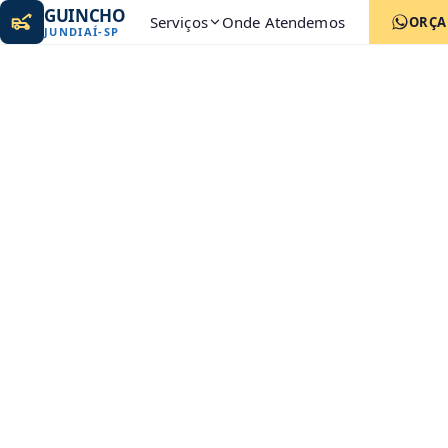
GUINCHO
Serviços
Onde Atendemos
ORÇ
JUNDIAÍ
-
SP