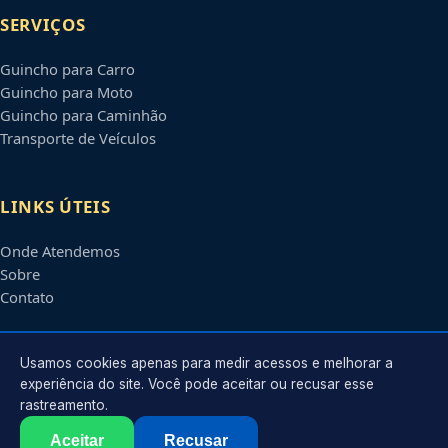
SERVIÇOS
Guincho para Carro
Guincho para Moto
Guincho para Caminhão
Transporte de Veículos
LINKS ÚTEIS
Onde Atendemos
Sobre
Contato
CONTATO
Usamos cookies apenas para medir acessos e melhorar a
experiência do site. Você pode aceitar ou recusar esse
rastreamento.
Atendimento em
Jundiaí
-
SP
e regiões parceiras
contato@guinchosjundiai.com.br
Aceitar
Recusar