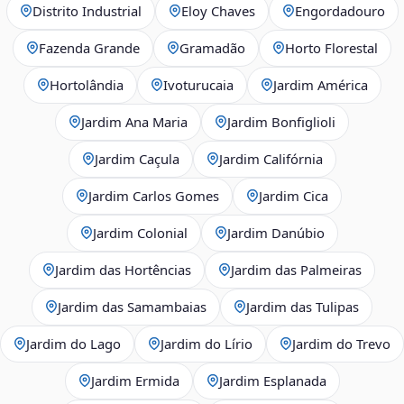
Distrito Industrial
Eloy Chaves
Engordadouro
Fazenda Grande
Gramadão
Horto Florestal
Hortolândia
Ivoturucaia
Jardim América
Jardim Ana Maria
Jardim Bonfiglioli
Jardim Caçula
Jardim Califórnia
Jardim Carlos Gomes
Jardim Cica
Jardim Colonial
Jardim Danúbio
Jardim das Hortências
Jardim das Palmeiras
Jardim das Samambaias
Jardim das Tulipas
Jardim do Lago
Jardim do Lírio
Jardim do Trevo
Jardim Ermida
Jardim Esplanada