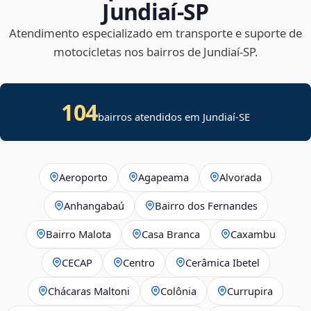
Jundiaí‑SP
Atendimento especializado em transporte e suporte de
motocicletas nos bairros de Jundiaí‑SP.
104
bairros atendidos em
Jundiaí
-
SE
Aeroporto
Agapeama
Alvorada
Anhangabaú
Bairro dos Fernandes
Bairro Malota
Casa Branca
Caxambu
CECAP
Centro
Cerâmica Ibetel
Chácaras Maltoni
Colônia
Currupira