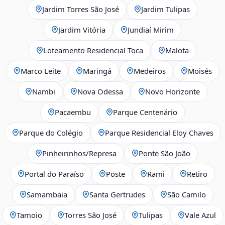
Jardim Torres São José
Jardim Tulipas
Jardim Vitória
Jundiaí Mirim
Loteamento Residencial Toca
Malota
Marco Leite
Maringá
Medeiros
Moisés
Nambi
Nova Odessa
Novo Horizonte
Pacaembu
Parque Centenário
Parque do Colégio
Parque Residencial Eloy Chaves
Pinheirinhos/Represa
Ponte São João
Portal do Paraíso
Poste
Rami
Retiro
Samambaia
Santa Gertrudes
São Camilo
Tamoio
Torres São José
Tulipas
Vale Azul