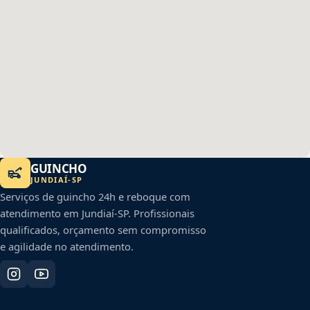
GUINCHO
JUNDIAÍ
-
SP
Serviços de guincho 24h e reboque com
atendimento em
Jundiaí
-
SP
. Profissionais
qualificados, orçamento sem compromisso
e agilidade no atendimento.