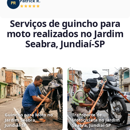
Patrick R.
PR
Serviços de guincho para
moto realizados no Jardim
Seabra, Jundiaí‑SP
Guincho para Moto no
Transporte de
Jardim Seabra,
Motocicleta no Jardim
Jundiaí‑SP
Seabra, Jundiaí‑SP