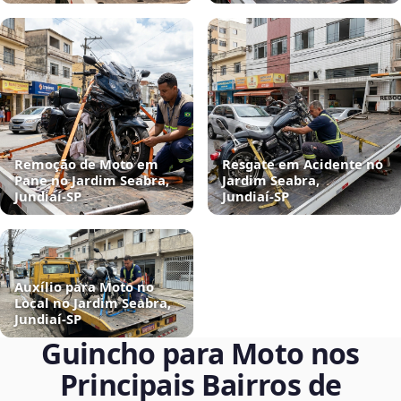
Remoção de Moto em
Resgate em Acidente no
Pane no Jardim Seabra,
Jardim Seabra,
Jundiaí‑SP
Jundiaí‑SP
Auxílio para Moto no
Local no Jardim Seabra,
Jundiaí‑SP
Guincho para Moto nos
Principais Bairros de