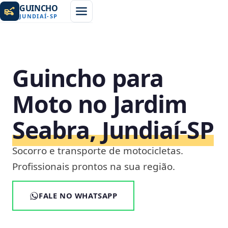
GUINCHO
JUNDIAÍ
-
SP
Guincho para
Moto no Jardim
Seabra, Jundiaí‑SP
Socorro e transporte de motocicletas.
Profissionais prontos na sua região.
FALE NO WHATSAPP