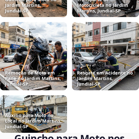
Jardim Martins,
Motocicleta no Jardim
Jundiaí‑SP
Martins, Jundiaí‑SP
Remoção de Moto em
Resgate em Acidente no
Pane no Jardim Martins,
Jardim Martins,
Jundiaí‑SP
Jundiaí‑SP
Auxílio para Moto no
Local no Jardim Martins,
Jundiaí‑SP
Guincho para Moto nos