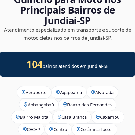
Principais Bairros de
Jundiaí‑SP
Atendimento especializado em transporte e suporte de
motocicletas nos bairros de Jundiaí‑SP.
104
bairros atendidos em
Jundiaí
-
SE
Aeroporto
Agapeama
Alvorada
Anhangabaú
Bairro dos Fernandes
Bairro Malota
Casa Branca
Caxambu
CECAP
Centro
Cerâmica Ibetel