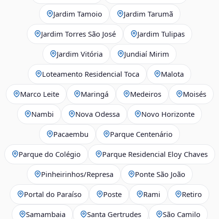
Jardim Tamoio
Jardim Tarumã
Jardim Torres São José
Jardim Tulipas
Jardim Vitória
Jundiaí Mirim
Loteamento Residencial Toca
Malota
Marco Leite
Maringá
Medeiros
Moisés
Nambi
Nova Odessa
Novo Horizonte
Pacaembu
Parque Centenário
Parque do Colégio
Parque Residencial Eloy Chaves
Pinheirinhos/Represa
Ponte São João
Portal do Paraíso
Poste
Rami
Retiro
Samambaia
Santa Gertrudes
São Camilo