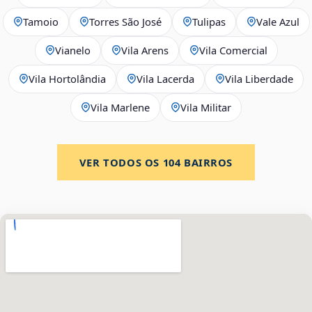
Tamoio
Torres São José
Tulipas
Vale Azul
Vianelo
Vila Arens
Vila Comercial
Vila Hortolândia
Vila Lacerda
Vila Liberdade
Vila Marlene
Vila Militar
VER TODOS OS
104
BAIRROS