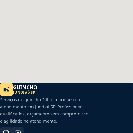
GUINCHO
JUNDIAÍ
-
SP
Serviços de guincho 24h e reboque com
atendimento em
Jundiaí
-
SP
. Profissionais
qualificados, orçamento sem compromisso
e agilidade no atendimento.