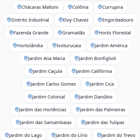
Chácaras Maltoni
Colônia
Currupira
Distrito Industrial
Eloy Chaves
Engordadouro
Fazenda Grande
Gramadão
Horto Florestal
Hortolândia
Ivoturucaia
Jardim América
Jardim Ana Maria
Jardim Bonfiglioli
Jardim Caçula
Jardim Califórnia
Jardim Carlos Gomes
Jardim Cica
Jardim Colonial
Jardim Danúbio
Jardim das Hortências
Jardim das Palmeiras
Jardim das Samambaias
Jardim das Tulipas
Jardim do Lago
Jardim do Lírio
Jardim do Trevo