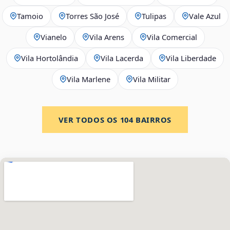
Tamoio
Torres São José
Tulipas
Vale Azul
Vianelo
Vila Arens
Vila Comercial
Vila Hortolândia
Vila Lacerda
Vila Liberdade
Vila Marlene
Vila Militar
VER TODOS OS
104
BAIRROS