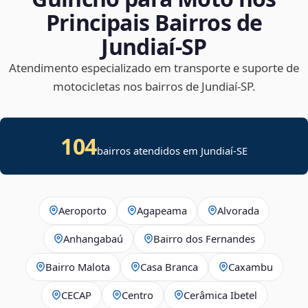
Principais Bairros de
Jundiaí‑SP
Atendimento especializado em transporte e suporte de
motocicletas nos bairros de Jundiaí‑SP.
104
bairros atendidos em
Jundiaí
-
SE
Aeroporto
Agapeama
Alvorada
Anhangabaú
Bairro dos Fernandes
Bairro Malota
Casa Branca
Caxambu
CECAP
Centro
Cerâmica Ibetel