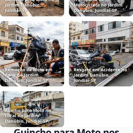
Jardim Danúbio,
Motocicleta no Jardim
Jundiaí‑SP
Danúbio, Jundiaí‑SP
Remoção de Moto em
Resgate em Acidente no
Pane no Jardim
Jardim Danúbio,
Danúbio, Jundiaí‑SP
Jundiaí‑SP
Auxílio para Moto no
Local no Jardim
Danúbio, Jundiaí‑SP
Guincho para Moto nos