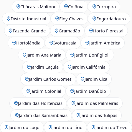
Chácaras Maltoni
Colônia
Currupira
Distrito Industrial
Eloy Chaves
Engordadouro
Fazenda Grande
Gramadão
Horto Florestal
Hortolândia
Ivoturucaia
Jardim América
Jardim Ana Maria
Jardim Bonfiglioli
Jardim Caçula
Jardim Califórnia
Jardim Carlos Gomes
Jardim Cica
Jardim Colonial
Jardim Danúbio
Jardim das Hortências
Jardim das Palmeiras
Jardim das Samambaias
Jardim das Tulipas
Jardim do Lago
Jardim do Lírio
Jardim do Trevo