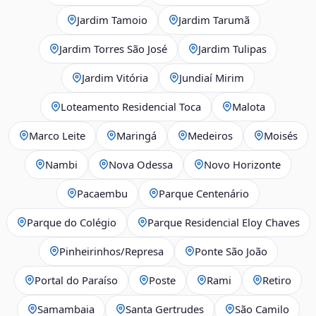
Jardim Tamoio
Jardim Tarumã
Jardim Torres São José
Jardim Tulipas
Jardim Vitória
Jundiaí Mirim
Loteamento Residencial Toca
Malota
Marco Leite
Maringá
Medeiros
Moisés
Nambi
Nova Odessa
Novo Horizonte
Pacaembu
Parque Centenário
Parque do Colégio
Parque Residencial Eloy Chaves
Pinheirinhos/Represa
Ponte São João
Portal do Paraíso
Poste
Rami
Retiro
Samambaia
Santa Gertrudes
São Camilo