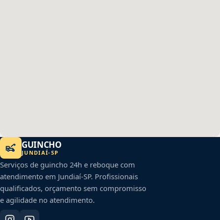
GUINCHO
JUNDIAÍ
-
SP
Serviços de guincho 24h e reboque com
atendimento em
Jundiaí
-
SP
. Profissionais
qualificados, orçamento sem compromisso
e agilidade no atendimento.