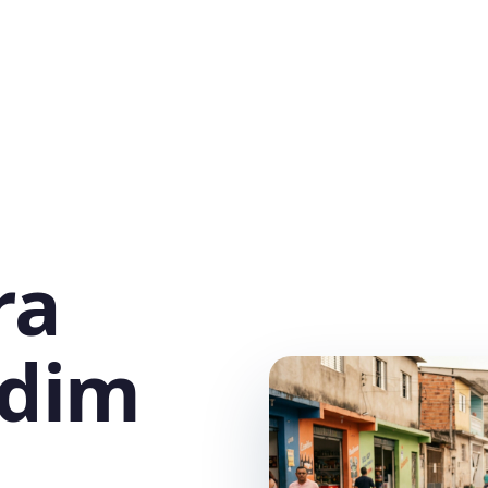
ra
rdim