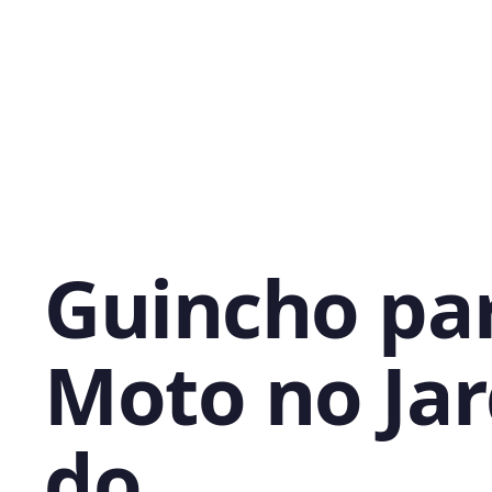
Guincho pa
Moto no Ja
do