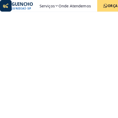
GUINCHO
Serviços
Onde Atendemos
ORÇ
JUNDIAÍ
-
SP