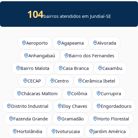
104
bairros atendidos em
Jundiaí
-
SE
Aeroporto
Agapeama
Alvorada
Anhangabaú
Bairro dos Fernandes
Bairro Malota
Casa Branca
Caxambu
CECAP
Centro
Cerâmica Ibetel
Chácaras Maltoni
Colônia
Currupira
Distrito Industrial
Eloy Chaves
Engordadouro
Fazenda Grande
Gramadão
Horto Florestal
Hortolândia
Ivoturucaia
Jardim América