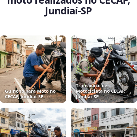
Jundiaí‑SP
Transporte de
Guincho para Moto no
Motocicleta no CECAP,
CECAP, Jundiaí‑SP
Jundiaí‑SP