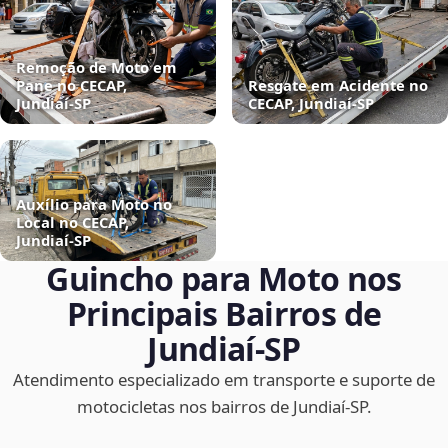
Remoção de Moto em
Pane no CECAP,
Resgate em Acidente no
Jundiaí‑SP
CECAP, Jundiaí‑SP
Auxílio para Moto no
Local no CECAP,
Jundiaí‑SP
Guincho para Moto nos
Principais Bairros de
Jundiaí‑SP
Atendimento especializado em transporte e suporte de
motocicletas nos bairros de Jundiaí‑SP.