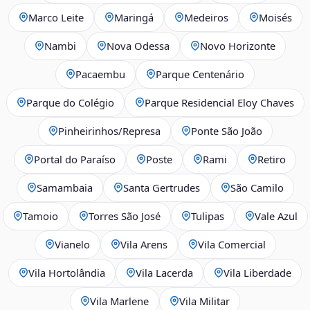
Marco Leite
Maringá
Medeiros
Moisés
Nambi
Nova Odessa
Novo Horizonte
Pacaembu
Parque Centenário
Parque do Colégio
Parque Residencial Eloy Chaves
Pinheirinhos/Represa
Ponte São João
Portal do Paraíso
Poste
Rami
Retiro
Samambaia
Santa Gertrudes
São Camilo
Tamoio
Torres São José
Tulipas
Vale Azul
Vianelo
Vila Arens
Vila Comercial
Vila Hortolândia
Vila Lacerda
Vila Liberdade
Vila Marlene
Vila Militar