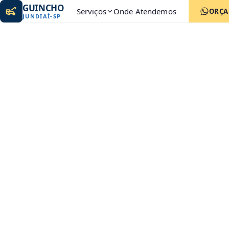
GUINCHO
Serviços
Onde Atendemos
ORÇ
JUNDIAÍ
-
SP