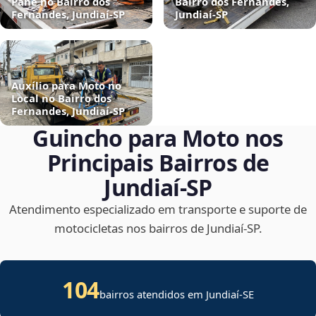
Pane no Bairro dos
Bairro dos Fernandes,
Fernandes, Jundiaí‑SP
Jundiaí‑SP
Auxílio para Moto no
Local no Bairro dos
Fernandes, Jundiaí‑SP
Guincho para Moto nos
Principais Bairros de
Jundiaí‑SP
Atendimento especializado em transporte e suporte de
motocicletas nos bairros de Jundiaí‑SP.
104
bairros atendidos em
Jundiaí
-
SE