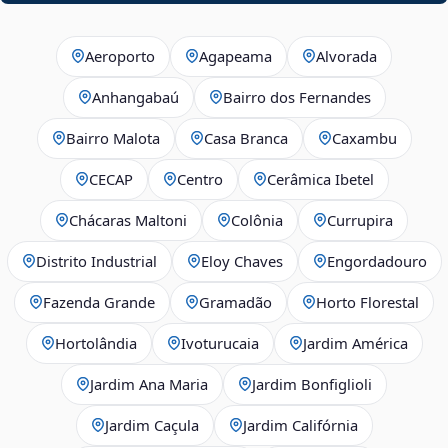
Aeroporto
Agapeama
Alvorada
Anhangabaú
Bairro dos Fernandes
Bairro Malota
Casa Branca
Caxambu
CECAP
Centro
Cerâmica Ibetel
Chácaras Maltoni
Colônia
Currupira
Distrito Industrial
Eloy Chaves
Engordadouro
Fazenda Grande
Gramadão
Horto Florestal
Hortolândia
Ivoturucaia
Jardim América
Jardim Ana Maria
Jardim Bonfiglioli
Jardim Caçula
Jardim Califórnia