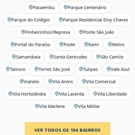
Pacaembu
Parque Centenário
Parque do Colégio
Parque Residencial Eloy Chaves
Pinheirinhos/Represa
Ponte São João
Portal do Paraíso
Poste
Rami
Retiro
Samambaia
Santa Gertrudes
São Camilo
Tamoio
Torres São José
Tulipas
Vale Azul
Vianelo
Vila Arens
Vila Comercial
Vila Hortolândia
Vila Lacerda
Vila Liberdade
Vila Marlene
Vila Militar
VER TODOS OS
104
BAIRROS