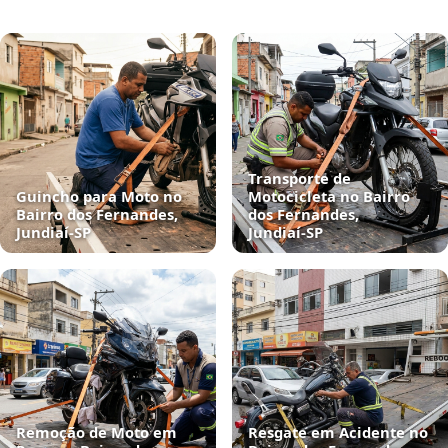
Transporte de
Guincho para Moto no
Motocicleta no Bairro
Bairro dos Fernandes,
dos Fernandes,
Jundiaí‑SP
Jundiaí‑SP
Remoção de Moto em
Resgate em Acidente no