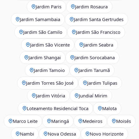
Jardim Paris
Jardim Rosaura
Jardim Samambaia
Jardim Santa Gertrudes
Jardim São Camilo
Jardim São Francisco
Jardim São Vicente
Jardim Seabra
Jardim Shangai
Jardim Sorocabana
Jardim Tamoio
Jardim Tarumã
Jardim Torres São José
Jardim Tulipas
Jardim Vitória
Jundiaí Mirim
Loteamento Residencial Toca
Malota
Marco Leite
Maringá
Medeiros
Moisés
Nambi
Nova Odessa
Novo Horizonte