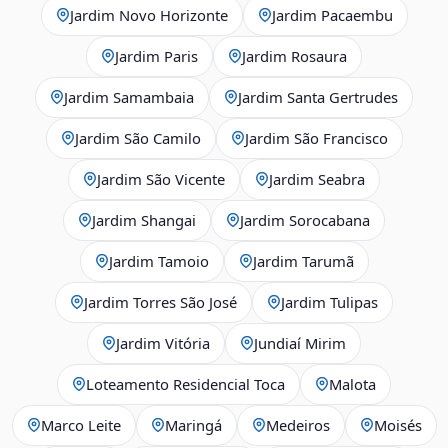
Jardim Novo Horizonte
Jardim Pacaembu
Jardim Paris
Jardim Rosaura
Jardim Samambaia
Jardim Santa Gertrudes
Jardim São Camilo
Jardim São Francisco
Jardim São Vicente
Jardim Seabra
Jardim Shangai
Jardim Sorocabana
Jardim Tamoio
Jardim Tarumã
Jardim Torres São José
Jardim Tulipas
Jardim Vitória
Jundiaí Mirim
Loteamento Residencial Toca
Malota
Marco Leite
Maringá
Medeiros
Moisés