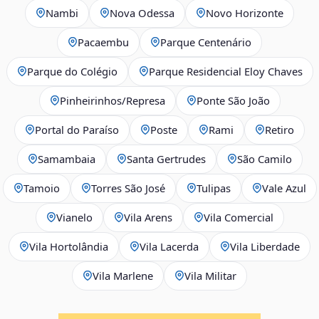
Nambi
Nova Odessa
Novo Horizonte
Pacaembu
Parque Centenário
Parque do Colégio
Parque Residencial Eloy Chaves
Pinheirinhos/Represa
Ponte São João
Portal do Paraíso
Poste
Rami
Retiro
Samambaia
Santa Gertrudes
São Camilo
Tamoio
Torres São José
Tulipas
Vale Azul
Vianelo
Vila Arens
Vila Comercial
Vila Hortolândia
Vila Lacerda
Vila Liberdade
Vila Marlene
Vila Militar