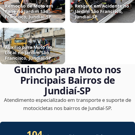
Remoção de Moto em
Resgate em Acidente no
Pane no Jardim São
Jardim São Francisco,
Francisco, Jundiaí‑SP
Jundiaí‑SP
Auxílio para Moto no
Local no Jardim São
Francisco, Jundiaí‑SP
Guincho para Moto nos
Principais Bairros de
Jundiaí‑SP
Atendimento especializado em transporte e suporte de
motocicletas nos bairros de Jundiaí‑SP.
104