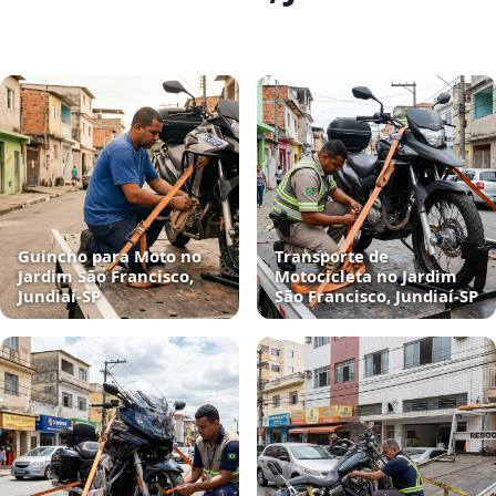
Guincho para Moto no
Transporte de
Jardim São Francisco,
Motocicleta no Jardim
Jundiaí‑SP
São Francisco, Jundiaí‑SP