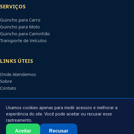
SERVIÇOS
Guincho para Carro
Guincho para Moto
Guincho para Caminhão
Transporte de Veículos
LINKS ÚTEIS
Onde Atendemos
Sobre
Contato
CONTATO
Usamos cookies apenas para medir acessos e melhorar a
experiência do site. Você pode aceitar ou recusar esse
rastreamento.
Atendimento em
Jundiaí
-
SP
e regiões parceiras
contato@guinchosjundiai.com.br
Aceitar
Recusar