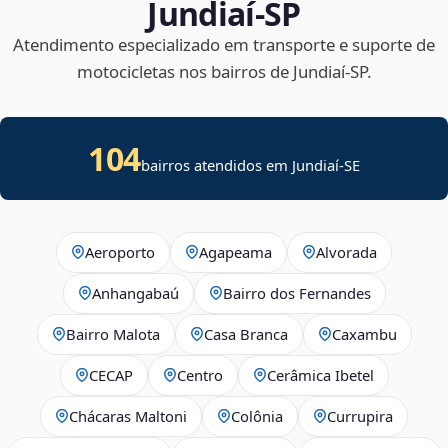
Jundiaí‑SP
Atendimento especializado em transporte e suporte de
motocicletas nos bairros de Jundiaí‑SP.
104
bairros atendidos em
Jundiaí
-
SE
Aeroporto
Agapeama
Alvorada
Anhangabaú
Bairro dos Fernandes
Bairro Malota
Casa Branca
Caxambu
CECAP
Centro
Cerâmica Ibetel
Chácaras Maltoni
Colônia
Currupira