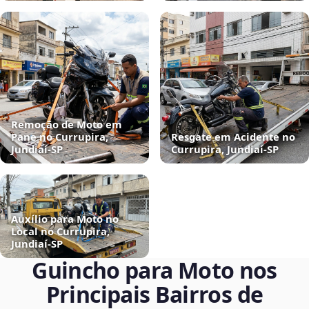
Remoção de Moto em
Pane no Currupira,
Resgate em Acidente no
Jundiaí‑SP
Currupira, Jundiaí‑SP
Auxílio para Moto no
Local no Currupira,
Jundiaí‑SP
Guincho para Moto nos
Principais Bairros de