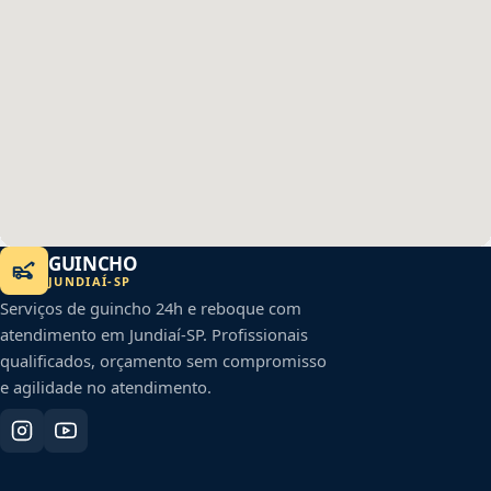
GUINCHO
JUNDIAÍ
-
SP
Serviços de guincho 24h e reboque com
atendimento em
Jundiaí
-
SP
. Profissionais
qualificados, orçamento sem compromisso
e agilidade no atendimento.