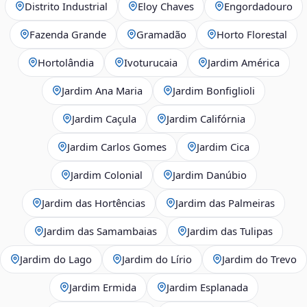
Distrito Industrial
Eloy Chaves
Engordadouro
Fazenda Grande
Gramadão
Horto Florestal
Hortolândia
Ivoturucaia
Jardim América
Jardim Ana Maria
Jardim Bonfiglioli
Jardim Caçula
Jardim Califórnia
Jardim Carlos Gomes
Jardim Cica
Jardim Colonial
Jardim Danúbio
Jardim das Hortências
Jardim das Palmeiras
Jardim das Samambaias
Jardim das Tulipas
Jardim do Lago
Jardim do Lírio
Jardim do Trevo
Jardim Ermida
Jardim Esplanada