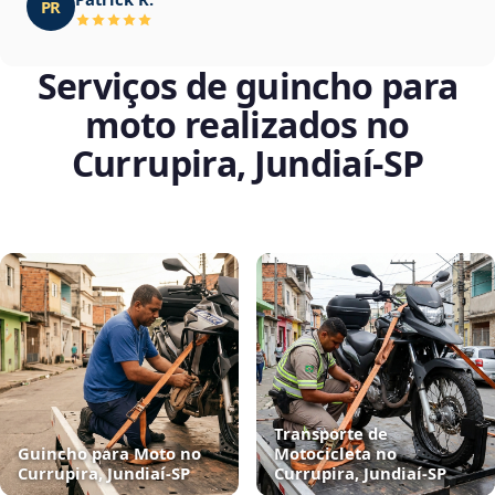
PR
Serviços de guincho para
moto realizados no
Currupira, Jundiaí‑SP
Transporte de
Guincho para Moto no
Motocicleta no
Currupira, Jundiaí‑SP
Currupira, Jundiaí‑SP