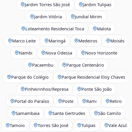
Jardim Torres São José
Jardim Tulipas
Jardim Vitória
Jundiaí Mirim
Loteamento Residencial Toca
Malota
Marco Leite
Maringá
Medeiros
Moisés
Nambi
Nova Odessa
Novo Horizonte
Pacaembu
Parque Centenário
Parque do Colégio
Parque Residencial Eloy Chaves
Pinheirinhos/Represa
Ponte São João
Portal do Paraíso
Poste
Rami
Retiro
Samambaia
Santa Gertrudes
São Camilo
Tamoio
Torres São José
Tulipas
Vale Azul