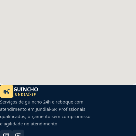
GUINCHO
JUNDIAÍ
-
SP
Serviços de guincho 24h e reboque com
atendimento em
Jundiaí
-
SP
. Profissionais
qualificados, orçamento sem compromisso
e agilidade no atendimento.