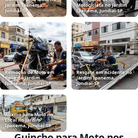
Jardim Ipanema,
Motocicleta no Jardim
Jundiaí‑SP
Ipanema, Jundiaí‑SP
Remoção de Moto em
Resgate em Acidente no
Pane no Jardim
Jardim Ipanema,
Ipanema, Jundiaí‑SP
Jundiaí‑SP
Auxílio para Moto no
Local no Jardim
Ipanema, Jundiaí‑SP
Guincho para Moto nos