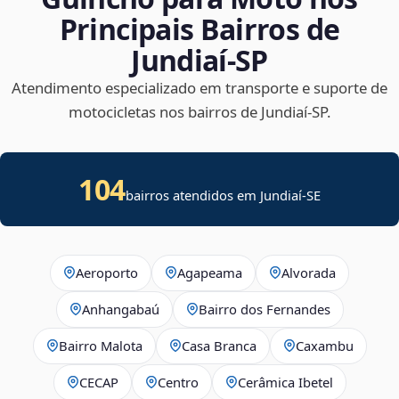
Principais Bairros de
Jundiaí‑SP
Atendimento especializado em transporte e suporte de
motocicletas nos bairros de Jundiaí‑SP.
104
bairros atendidos em
Jundiaí
-
SE
Aeroporto
Agapeama
Alvorada
Anhangabaú
Bairro dos Fernandes
Bairro Malota
Casa Branca
Caxambu
CECAP
Centro
Cerâmica Ibetel