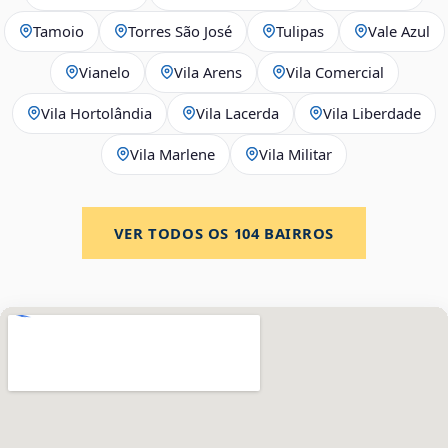
Tamoio
Torres São José
Tulipas
Vale Azul
Vianelo
Vila Arens
Vila Comercial
Vila Hortolândia
Vila Lacerda
Vila Liberdade
Vila Marlene
Vila Militar
VER TODOS OS
104
BAIRROS