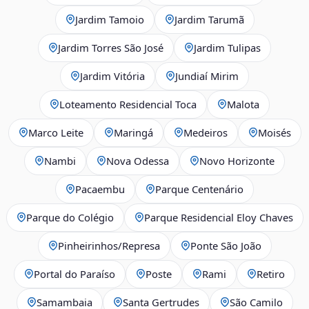
Jardim Tamoio
Jardim Tarumã
Jardim Torres São José
Jardim Tulipas
Jardim Vitória
Jundiaí Mirim
Loteamento Residencial Toca
Malota
Marco Leite
Maringá
Medeiros
Moisés
Nambi
Nova Odessa
Novo Horizonte
Pacaembu
Parque Centenário
Parque do Colégio
Parque Residencial Eloy Chaves
Pinheirinhos/Represa
Ponte São João
Portal do Paraíso
Poste
Rami
Retiro
Samambaia
Santa Gertrudes
São Camilo