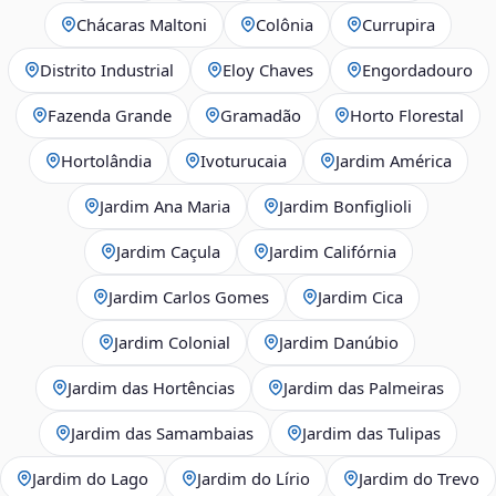
Chácaras Maltoni
Colônia
Currupira
Distrito Industrial
Eloy Chaves
Engordadouro
Fazenda Grande
Gramadão
Horto Florestal
Hortolândia
Ivoturucaia
Jardim América
Jardim Ana Maria
Jardim Bonfiglioli
Jardim Caçula
Jardim Califórnia
Jardim Carlos Gomes
Jardim Cica
Jardim Colonial
Jardim Danúbio
Jardim das Hortências
Jardim das Palmeiras
Jardim das Samambaias
Jardim das Tulipas
Jardim do Lago
Jardim do Lírio
Jardim do Trevo