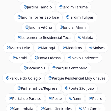
Jardim Tamoio
Jardim Tarumã
Jardim Torres São José
Jardim Tulipas
Jardim Vitória
Jundiaí Mirim
Loteamento Residencial Toca
Malota
Marco Leite
Maringá
Medeiros
Moisés
Nambi
Nova Odessa
Novo Horizonte
Pacaembu
Parque Centenário
Parque do Colégio
Parque Residencial Eloy Chaves
Pinheirinhos/Represa
Ponte São João
Portal do Paraíso
Poste
Rami
Retiro
Samambaia
Santa Gertrudes
São Camilo