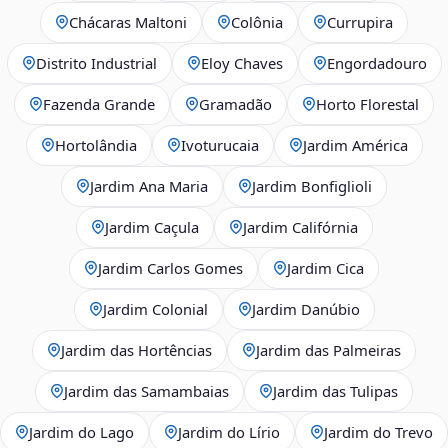
Chácaras Maltoni
Colônia
Currupira
Distrito Industrial
Eloy Chaves
Engordadouro
Fazenda Grande
Gramadão
Horto Florestal
Hortolândia
Ivoturucaia
Jardim América
Jardim Ana Maria
Jardim Bonfiglioli
Jardim Caçula
Jardim Califórnia
Jardim Carlos Gomes
Jardim Cica
Jardim Colonial
Jardim Danúbio
Jardim das Hortências
Jardim das Palmeiras
Jardim das Samambaias
Jardim das Tulipas
Jardim do Lago
Jardim do Lírio
Jardim do Trevo