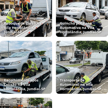
Reboque de Carro na
Guincho por Pane
Vila Hortolândia,
Automotiva na Vila
Jundiaí‑SP
Hortolândia, Jundiaí‑SP
Recolhimento após
Transporte de
Colisão na Vila
Automóvel na Vila
Hortolândia, Jundiaí‑SP
Hortolândia, Jundiaí‑SP