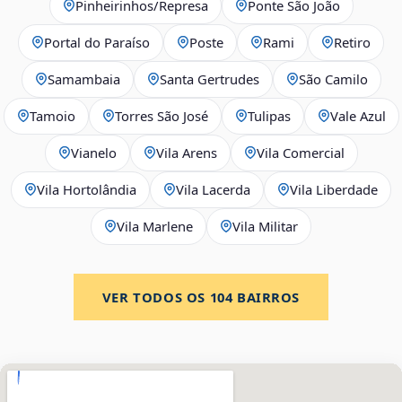
Pinheirinhos/Represa
Ponte São João
Portal do Paraíso
Poste
Rami
Retiro
Samambaia
Santa Gertrudes
São Camilo
Tamoio
Torres São José
Tulipas
Vale Azul
Vianelo
Vila Arens
Vila Comercial
Vila Hortolândia
Vila Lacerda
Vila Liberdade
Vila Marlene
Vila Militar
VER TODOS OS
104
BAIRROS