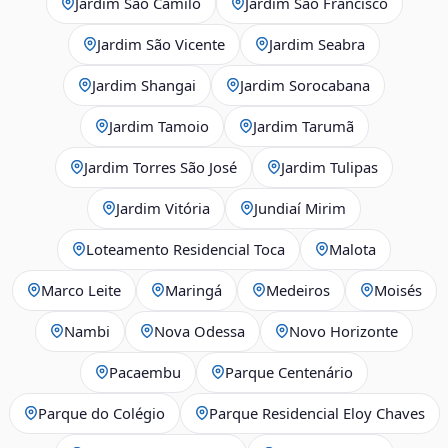
Jardim São Camilo
Jardim São Francisco
Jardim São Vicente
Jardim Seabra
Jardim Shangai
Jardim Sorocabana
Jardim Tamoio
Jardim Tarumã
Jardim Torres São José
Jardim Tulipas
Jardim Vitória
Jundiaí Mirim
Loteamento Residencial Toca
Malota
Marco Leite
Maringá
Medeiros
Moisés
Nambi
Nova Odessa
Novo Horizonte
Pacaembu
Parque Centenário
Parque do Colégio
Parque Residencial Eloy Chaves