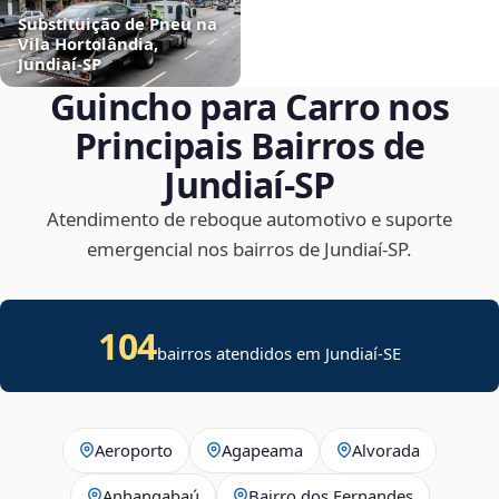
Substituição de Pneu na
Vila Hortolândia,
Jundiaí‑SP
Guincho para Carro nos
Principais Bairros de
Jundiaí‑SP
Atendimento de reboque automotivo e suporte
emergencial nos bairros de Jundiaí‑SP.
104
bairros atendidos em
Jundiaí
-
SE
Aeroporto
Agapeama
Alvorada
Anhangabaú
Bairro dos Fernandes