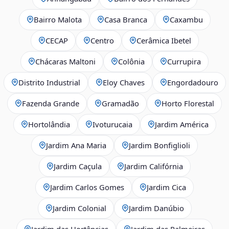
Bairro Malota
Casa Branca
Caxambu
CECAP
Centro
Cerâmica Ibetel
Chácaras Maltoni
Colônia
Currupira
Distrito Industrial
Eloy Chaves
Engordadouro
Fazenda Grande
Gramadão
Horto Florestal
Hortolândia
Ivoturucaia
Jardim América
Jardim Ana Maria
Jardim Bonfiglioli
Jardim Caçula
Jardim Califórnia
Jardim Carlos Gomes
Jardim Cica
Jardim Colonial
Jardim Danúbio
Jardim das Hortências
Jardim das Palmeiras