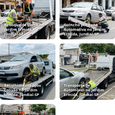
Reboque de Carro no
Guincho por Pane
Jardim Ermida,
Automotiva no Jardim
Jundiaí‑SP
Ermida, Jundiaí‑SP
Recolhimento após
Transporte de
Colisão no Jardim
Automóvel no Jardim
Ermida, Jundiaí‑SP
Ermida, Jundiaí‑SP