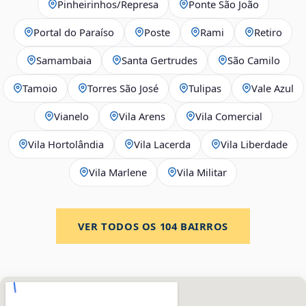
Pinheirinhos/Represa
Ponte São João
Portal do Paraíso
Poste
Rami
Retiro
Samambaia
Santa Gertrudes
São Camilo
Tamoio
Torres São José
Tulipas
Vale Azul
Vianelo
Vila Arens
Vila Comercial
Vila Hortolândia
Vila Lacerda
Vila Liberdade
Vila Marlene
Vila Militar
VER TODOS OS
104
BAIRROS