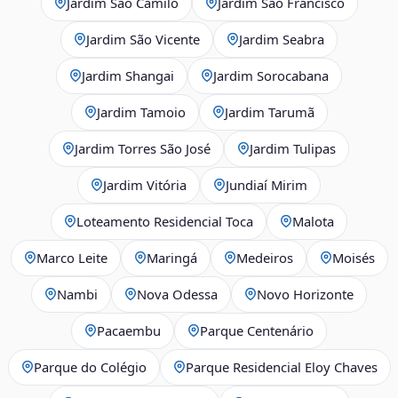
Jardim São Camilo
Jardim São Francisco
Jardim São Vicente
Jardim Seabra
Jardim Shangai
Jardim Sorocabana
Jardim Tamoio
Jardim Tarumã
Jardim Torres São José
Jardim Tulipas
Jardim Vitória
Jundiaí Mirim
Loteamento Residencial Toca
Malota
Marco Leite
Maringá
Medeiros
Moisés
Nambi
Nova Odessa
Novo Horizonte
Pacaembu
Parque Centenário
Parque do Colégio
Parque Residencial Eloy Chaves