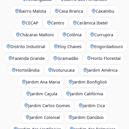
Bairro Malota
Casa Branca
Caxambu
CECAP
Centro
Cerâmica Ibetel
Chácaras Maltoni
Colônia
Currupira
Distrito Industrial
Eloy Chaves
Engordadouro
Fazenda Grande
Gramadão
Horto Florestal
Hortolândia
Ivoturucaia
Jardim América
Jardim Ana Maria
Jardim Bonfiglioli
Jardim Caçula
Jardim Califórnia
Jardim Carlos Gomes
Jardim Cica
Jardim Colonial
Jardim Danúbio
Jardim das Hortências
Jardim das Palmeiras