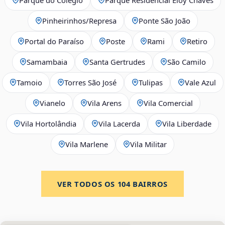
Pinheirinhos/Represa
Ponte São João
Portal do Paraíso
Poste
Rami
Retiro
Samambaia
Santa Gertrudes
São Camilo
Tamoio
Torres São José
Tulipas
Vale Azul
Vianelo
Vila Arens
Vila Comercial
Vila Hortolândia
Vila Lacerda
Vila Liberdade
Vila Marlene
Vila Militar
VER TODOS OS
104
BAIRROS