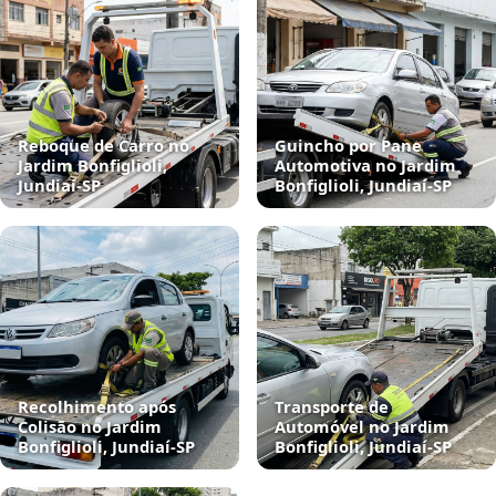
Reboque de Carro no
Guincho por Pane
Jardim Bonfiglioli,
Automotiva no Jardim
Jundiaí‑SP
Bonfiglioli, Jundiaí‑SP
Recolhimento após
Transporte de
Colisão no Jardim
Automóvel no Jardim
Bonfiglioli, Jundiaí‑SP
Bonfiglioli, Jundiaí‑SP