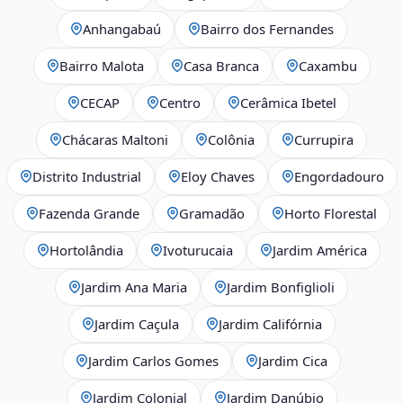
Anhangabaú
Bairro dos Fernandes
Bairro Malota
Casa Branca
Caxambu
CECAP
Centro
Cerâmica Ibetel
Chácaras Maltoni
Colônia
Currupira
Distrito Industrial
Eloy Chaves
Engordadouro
Fazenda Grande
Gramadão
Horto Florestal
Hortolândia
Ivoturucaia
Jardim América
Jardim Ana Maria
Jardim Bonfiglioli
Jardim Caçula
Jardim Califórnia
Jardim Carlos Gomes
Jardim Cica
Jardim Colonial
Jardim Danúbio