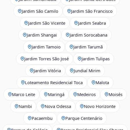
Jardim São Camilo
Jardim São Francisco
Jardim São Vicente
Jardim Seabra
Jardim Shangai
Jardim Sorocabana
Jardim Tamoio
Jardim Tarumã
Jardim Torres São José
Jardim Tulipas
Jardim Vitória
Jundiaí Mirim
Loteamento Residencial Toca
Malota
Marco Leite
Maringá
Medeiros
Moisés
Nambi
Nova Odessa
Novo Horizonte
Pacaembu
Parque Centenário
Parque do Colégio
Parque Residencial Eloy Chaves