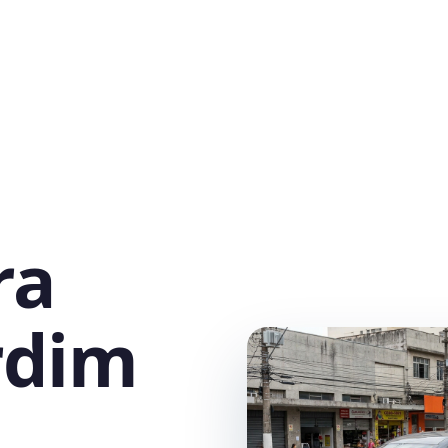
ra
rdim
,