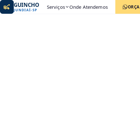
GUINCHO
Serviços
Onde Atendemos
ORÇ
JUNDIAÍ
-
SP