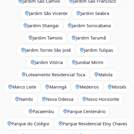
Jardim São Camilo
Jardim São Francisco
Jardim São Vicente
Jardim Seabra
Jardim Shangai
Jardim Sorocabana
Jardim Tamoio
Jardim Tarumã
Jardim Torres São José
Jardim Tulipas
Jardim Vitória
Jundiaí Mirim
Loteamento Residencial Toca
Malota
Marco Leite
Maringá
Medeiros
Moisés
Nambi
Nova Odessa
Novo Horizonte
Pacaembu
Parque Centenário
Parque do Colégio
Parque Residencial Eloy Chaves