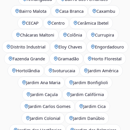
Bairro Malota
Casa Branca
Caxambu
CECAP
Centro
Cerâmica Ibetel
Chácaras Maltoni
Colônia
Currupira
Distrito Industrial
Eloy Chaves
Engordadouro
Fazenda Grande
Gramadão
Horto Florestal
Hortolândia
Ivoturucaia
Jardim América
Jardim Ana Maria
Jardim Bonfiglioli
Jardim Caçula
Jardim Califórnia
Jardim Carlos Gomes
Jardim Cica
Jardim Colonial
Jardim Danúbio
Jardim das Hortências
Jardim das Palmeiras