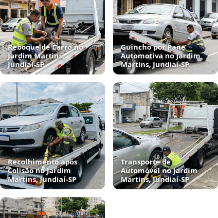
Reboque de Carro no
Guincho por Pane
Jardim Martins,
Automotiva no Jardim
Jundiaí‑SP
Martins, Jundiaí‑SP
Recolhimento após
Transporte de
Colisão no Jardim
Automóvel no Jardim
Martins, Jundiaí‑SP
Martins, Jundiaí‑SP