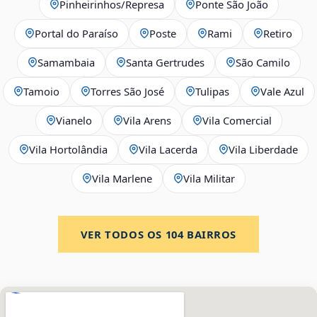
Pinheirinhos/Represa
Ponte São João
Portal do Paraíso
Poste
Rami
Retiro
Samambaia
Santa Gertrudes
São Camilo
Tamoio
Torres São José
Tulipas
Vale Azul
Vianelo
Vila Arens
Vila Comercial
Vila Hortolândia
Vila Lacerda
Vila Liberdade
Vila Marlene
Vila Militar
VER TODOS OS
104
BAIRROS