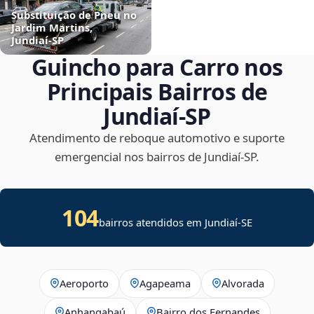
Substituição de Pneu no
Jardim Martins,
Jundiaí‑SP
Guincho para Carro nos
Principais Bairros de
Jundiaí‑SP
Atendimento de reboque automotivo e suporte
emergencial nos bairros de Jundiaí‑SP.
104
bairros atendidos em
Jundiaí
-
SE
Aeroporto
Agapeama
Alvorada
Anhangabaú
Bairro dos Fernandes