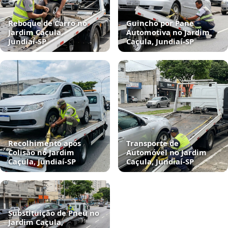
Reboque de Carro no
Guincho por Pane
Jardim Caçula,
Automotiva no Jardim
Jundiaí‑SP
Caçula, Jundiaí‑SP
Recolhimento após
Transporte de
Colisão no Jardim
Automóvel no Jardim
Caçula, Jundiaí‑SP
Caçula, Jundiaí‑SP
Substituição de Pneu no
Jardim Caçula,