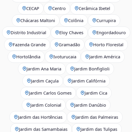
CECAP
Centro
Cerâmica Ibetel
Chácaras Maltoni
Colônia
Currupira
Distrito Industrial
Eloy Chaves
Engordadouro
Fazenda Grande
Gramadão
Horto Florestal
Hortolândia
Ivoturucaia
Jardim América
Jardim Ana Maria
Jardim Bonfiglioli
Jardim Caçula
Jardim Califórnia
Jardim Carlos Gomes
Jardim Cica
Jardim Colonial
Jardim Danúbio
Jardim das Hortências
Jardim das Palmeiras
Jardim das Samambaias
Jardim das Tulipas