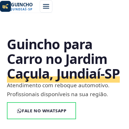
GUINCHO
JUNDIAÍ
-
SP
Guincho para
Carro no Jardim
Caçula, Jundiaí‑SP
Atendimento com reboque automotivo.
Profissionais disponíveis na sua região.
FALE NO WHATSAPP