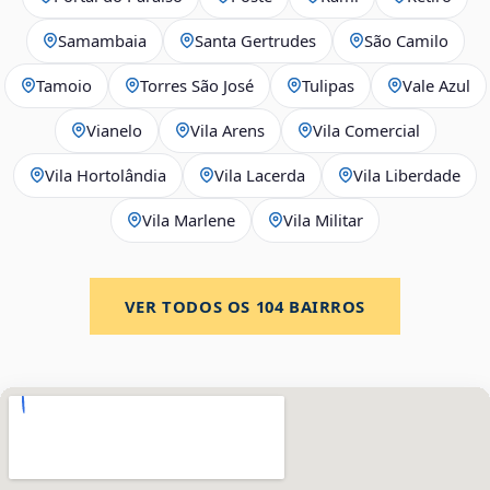
Samambaia
Santa Gertrudes
São Camilo
Tamoio
Torres São José
Tulipas
Vale Azul
Vianelo
Vila Arens
Vila Comercial
Vila Hortolândia
Vila Lacerda
Vila Liberdade
Vila Marlene
Vila Militar
VER TODOS OS
104
BAIRROS