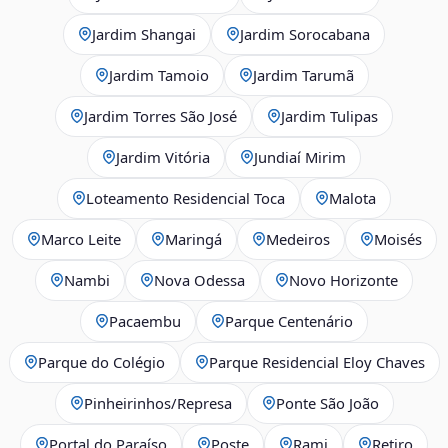
Jardim Shangai
Jardim Sorocabana
Jardim Tamoio
Jardim Tarumã
Jardim Torres São José
Jardim Tulipas
Jardim Vitória
Jundiaí Mirim
Loteamento Residencial Toca
Malota
Marco Leite
Maringá
Medeiros
Moisés
Nambi
Nova Odessa
Novo Horizonte
Pacaembu
Parque Centenário
Parque do Colégio
Parque Residencial Eloy Chaves
Pinheirinhos/Represa
Ponte São João
Portal do Paraíso
Poste
Rami
Retiro