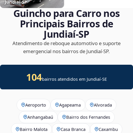
Jundiaí‑SP
Guincho para Carro nos
Principais Bairros de
Jundiaí‑SP
Atendimento de reboque automotivo e suporte
emergencial nos bairros de Jundiaí‑SP.
104
bairros atendidos em
Jundiaí
-
SE
Aeroporto
Agapeama
Alvorada
Anhangabaú
Bairro dos Fernandes
Bairro Malota
Casa Branca
Caxambu