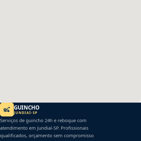
GUINCHO
JUNDIAÍ
-
SP
Serviços de guincho 24h e reboque com
atendimento em
Jundiaí
-
SP
. Profissionais
qualificados, orçamento sem compromisso