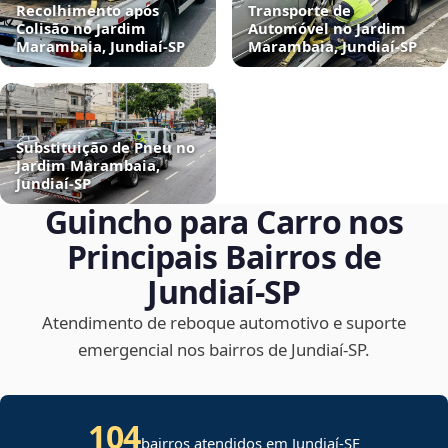
Recolhimento após
Transporte de
Colisão no Jardim
Automóvel no Jardim
Marambaia, Jundiaí‑SP
Marambaia, Jundiaí‑SP
Substituição de Pneu no
Jardim Marambaia,
Jundiaí‑SP
Guincho para Carro nos
Principais Bairros de
Jundiaí‑SP
Atendimento de reboque automotivo e suporte
emergencial nos bairros de Jundiaí‑SP.
104
bairros atendidos em
Jundiaí
-
SE