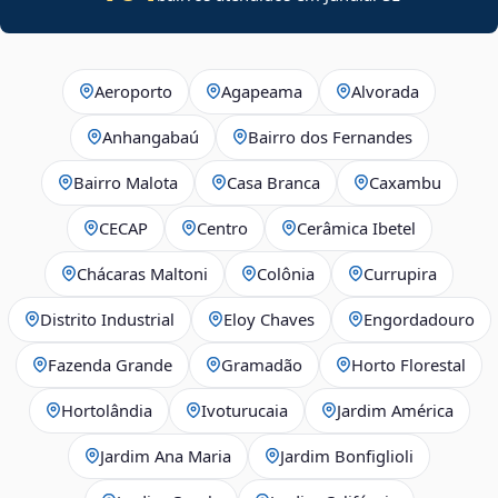
Aeroporto
Agapeama
Alvorada
Anhangabaú
Bairro dos Fernandes
Bairro Malota
Casa Branca
Caxambu
CECAP
Centro
Cerâmica Ibetel
Chácaras Maltoni
Colônia
Currupira
Distrito Industrial
Eloy Chaves
Engordadouro
Fazenda Grande
Gramadão
Horto Florestal
Hortolândia
Ivoturucaia
Jardim América
Jardim Ana Maria
Jardim Bonfiglioli