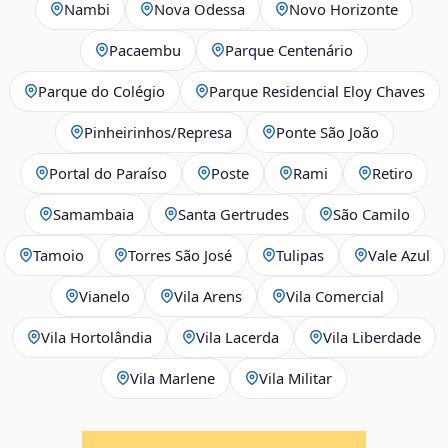
Nambi
Nova Odessa
Novo Horizonte
Pacaembu
Parque Centenário
Parque do Colégio
Parque Residencial Eloy Chaves
Pinheirinhos/Represa
Ponte São João
Portal do Paraíso
Poste
Rami
Retiro
Samambaia
Santa Gertrudes
São Camilo
Tamoio
Torres São José
Tulipas
Vale Azul
Vianelo
Vila Arens
Vila Comercial
Vila Hortolândia
Vila Lacerda
Vila Liberdade
Vila Marlene
Vila Militar