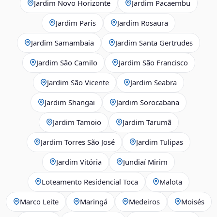
Jardim Novo Horizonte
Jardim Pacaembu
Jardim Paris
Jardim Rosaura
Jardim Samambaia
Jardim Santa Gertrudes
Jardim São Camilo
Jardim São Francisco
Jardim São Vicente
Jardim Seabra
Jardim Shangai
Jardim Sorocabana
Jardim Tamoio
Jardim Tarumã
Jardim Torres São José
Jardim Tulipas
Jardim Vitória
Jundiaí Mirim
Loteamento Residencial Toca
Malota
Marco Leite
Maringá
Medeiros
Moisés