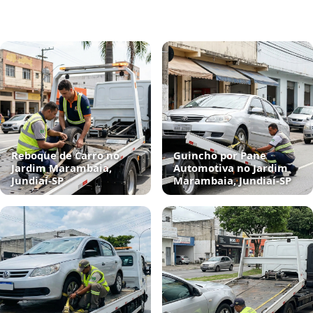
Reboque de Carro no
Guincho por Pane
Jardim Marambaia,
Automotiva no Jardim
Jundiaí‑SP
Marambaia, Jundiaí‑SP