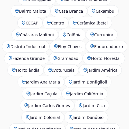
Bairro Malota
Casa Branca
Caxambu
CECAP
Centro
Cerâmica Ibetel
Chácaras Maltoni
Colônia
Currupira
Distrito Industrial
Eloy Chaves
Engordadouro
Fazenda Grande
Gramadão
Horto Florestal
Hortolândia
Ivoturucaia
Jardim América
Jardim Ana Maria
Jardim Bonfiglioli
Jardim Caçula
Jardim Califórnia
Jardim Carlos Gomes
Jardim Cica
Jardim Colonial
Jardim Danúbio
Jardim das Hortências
Jardim das Palmeiras