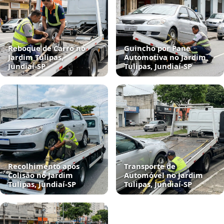
Reboque de Carro no
Guincho por Pane
Jardim Tulipas,
Automotiva no Jardim
Jundiaí‑SP
Tulipas, Jundiaí‑SP
Recolhimento após
Transporte de
Colisão no Jardim
Automóvel no Jardim
Tulipas, Jundiaí‑SP
Tulipas, Jundiaí‑SP