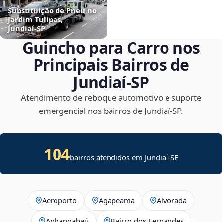
Substituição de Pneu no
Jardim Tulipas,
Jundiaí‑SP
Guincho para Carro nos
Principais Bairros de
Jundiaí‑SP
Atendimento de reboque automotivo e suporte
emergencial nos bairros de Jundiaí‑SP.
104
bairros atendidos em
Jundiaí
-
SE
Aeroporto
Agapeama
Alvorada
Anhangabaú
Bairro dos Fernandes