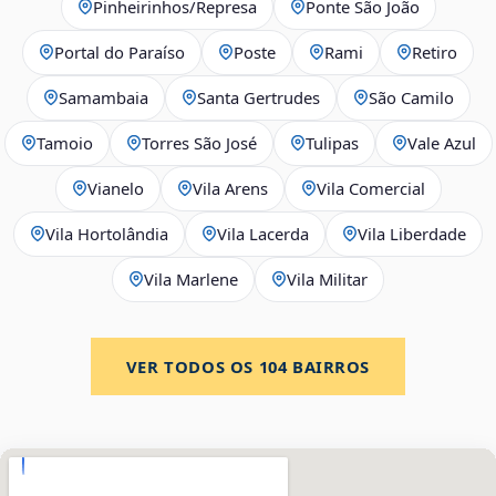
Pinheirinhos/Represa
Ponte São João
Portal do Paraíso
Poste
Rami
Retiro
Samambaia
Santa Gertrudes
São Camilo
Tamoio
Torres São José
Tulipas
Vale Azul
Vianelo
Vila Arens
Vila Comercial
Vila Hortolândia
Vila Lacerda
Vila Liberdade
Vila Marlene
Vila Militar
VER TODOS OS
104
BAIRROS