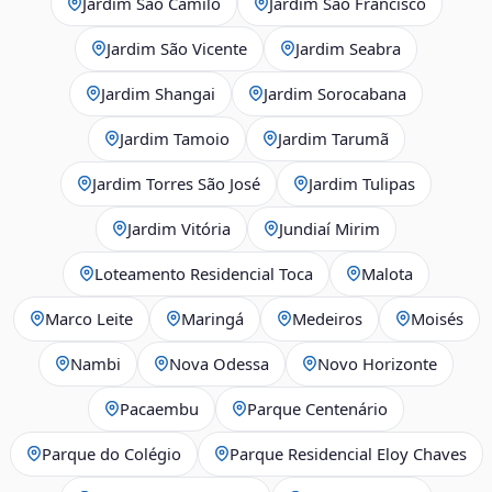
Jardim São Camilo
Jardim São Francisco
Jardim São Vicente
Jardim Seabra
Jardim Shangai
Jardim Sorocabana
Jardim Tamoio
Jardim Tarumã
Jardim Torres São José
Jardim Tulipas
Jardim Vitória
Jundiaí Mirim
Loteamento Residencial Toca
Malota
Marco Leite
Maringá
Medeiros
Moisés
Nambi
Nova Odessa
Novo Horizonte
Pacaembu
Parque Centenário
Parque do Colégio
Parque Residencial Eloy Chaves