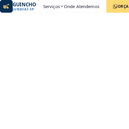
GUINCHO
Serviços
Onde Atendemos
ORÇ
JUNDIAÍ
-
SP