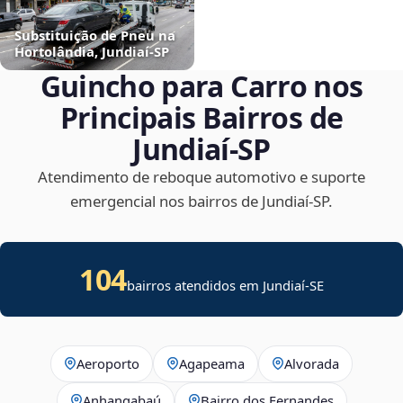
Substituição de Pneu na
Hortolândia, Jundiaí‑SP
Guincho para Carro nos
Principais Bairros de
Jundiaí‑SP
Atendimento de reboque automotivo e suporte
emergencial nos bairros de Jundiaí‑SP.
104
bairros atendidos em
Jundiaí
-
SE
Aeroporto
Agapeama
Alvorada
Anhangabaú
Bairro dos Fernandes