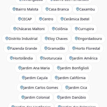
Bairro Malota
Casa Branca
Caxambu
CECAP
Centro
Cerâmica Ibetel
Chácaras Maltoni
Colônia
Currupira
Distrito Industrial
Eloy Chaves
Engordadouro
Fazenda Grande
Gramadão
Horto Florestal
Hortolândia
Ivoturucaia
Jardim América
Jardim Ana Maria
Jardim Bonfiglioli
Jardim Caçula
Jardim Califórnia
Jardim Carlos Gomes
Jardim Cica
Jardim Colonial
Jardim Danúbio
Jardim das Hortências
Jardim das Palmeiras