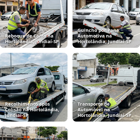
Guincho por Pane
Reboque de Carro na
Automotiva na
Hortolândia, Jundiaí‑SP
Hortolândia, Jundiaí‑SP
Recolhimento após
Transporte de
Colisão na Hortolândia,
Automóvel na
Jundiaí‑SP
Hortolândia, Jundiaí‑SP