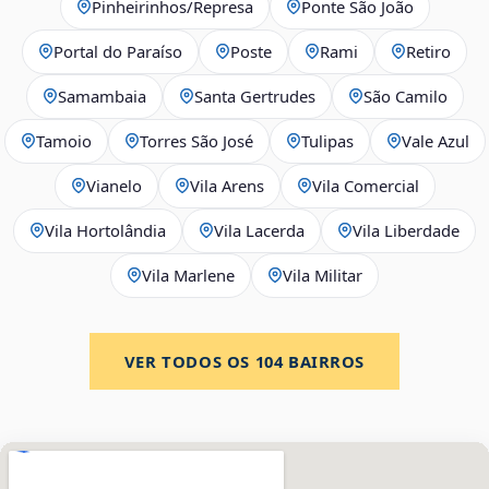
Pinheirinhos/Represa
Ponte São João
Portal do Paraíso
Poste
Rami
Retiro
Samambaia
Santa Gertrudes
São Camilo
Tamoio
Torres São José
Tulipas
Vale Azul
Vianelo
Vila Arens
Vila Comercial
Vila Hortolândia
Vila Lacerda
Vila Liberdade
Vila Marlene
Vila Militar
VER TODOS OS
104
BAIRROS