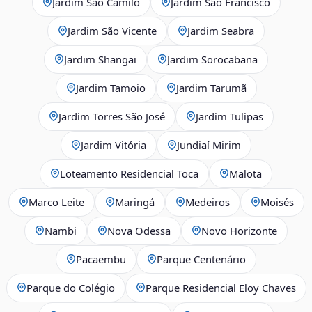
Jardim São Camilo
Jardim São Francisco
Jardim São Vicente
Jardim Seabra
Jardim Shangai
Jardim Sorocabana
Jardim Tamoio
Jardim Tarumã
Jardim Torres São José
Jardim Tulipas
Jardim Vitória
Jundiaí Mirim
Loteamento Residencial Toca
Malota
Marco Leite
Maringá
Medeiros
Moisés
Nambi
Nova Odessa
Novo Horizonte
Pacaembu
Parque Centenário
Parque do Colégio
Parque Residencial Eloy Chaves