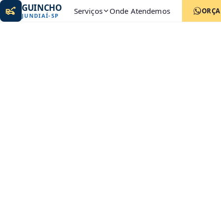
GUINCHO
Serviços
Onde Atendemos
ORÇ
JUNDIAÍ
-
SP