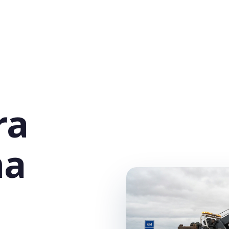
ra
na