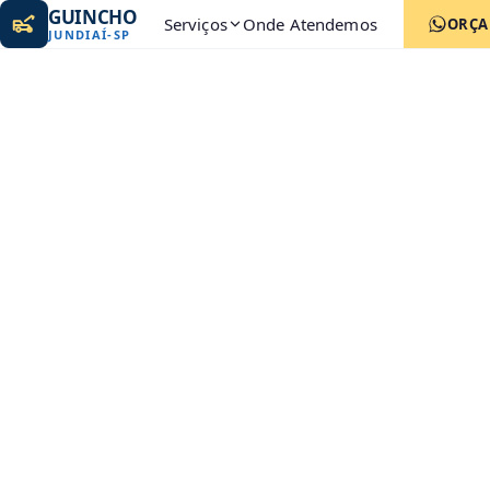
GUINCHO
Serviços
Onde Atendemos
ORÇ
JUNDIAÍ
-
SP